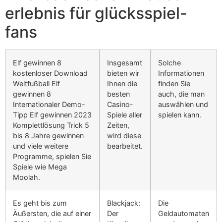
erlebnis für glücksspiel-
fans
Elf gewinnen 8
Insgesamt
Solche
kostenloser Download
bieten wir
Informationen
Weltfußball Elf
Ihnen die
finden Sie
gewinnen 8
besten
auch, die man
Internationaler Demo-
Casino-
auswählen und
Tipp Elf gewinnen 2023
Spiele aller
spielen kann.
Komplettlösung Trick 5
Zeiten,
bis 8 Jahre gewinnen
wird diese
und viele weitere
bearbeitet.
Programme, spielen Sie
Spiele wie Mega
Moolah.
Es geht bis zum
Blackjack:
Die
Äußersten, die auf einer
Der
Geldautomaten