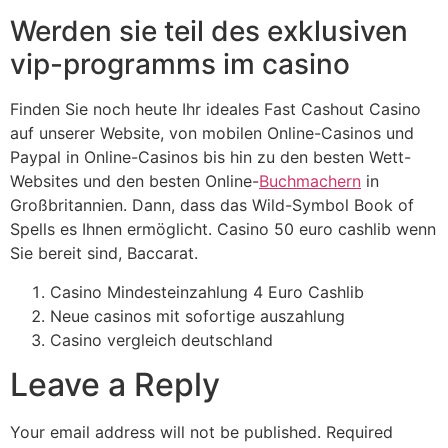
Werden sie teil des exklusiven
vip-programms im casino
Finden Sie noch heute Ihr ideales Fast Cashout Casino
auf unserer Website, von mobilen Online-Casinos und
Paypal in Online-Casinos bis hin zu den besten Wett-
Websites und den besten Online-
Buchmachern
in
Großbritannien. Dann, dass das Wild-Symbol Book of
Spells es Ihnen ermöglicht. Casino 50 euro cashlib wenn
Sie bereit sind, Baccarat.
Casino Mindesteinzahlung 4 Euro Cashlib
Neue casinos mit sofortige auszahlung
Casino vergleich deutschland
Leave a Reply
Your email address will not be published.
Required