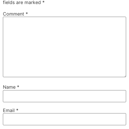
fields are marked
*
Comment
*
Name
*
Email
*