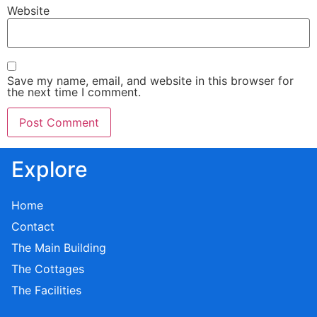
Website
Save my name, email, and website in this browser for
the next time I comment.
Explore
Home
Contact
The Main Building
The Cottages
The Facilities