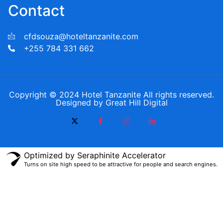
Contact
cfdsouza@hoteltanzanite.com
+255 784 331 662
Copyright © 2024 Hotel Tanzanite All rights reserved.
Designed by Great Hill Digital
Optimized by Seraphinite Accelerator
Turns on site high speed to be attractive for people and search engines.