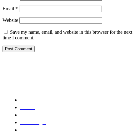
Email
*
Website
Save my name, email, and website in this browser for the next
time I comment.
Explore
Home
Contact
The Main Building
The Cottages
The Facilities