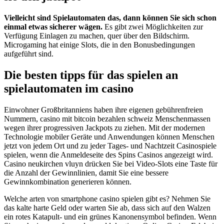
Vielleicht sind Spielautomaten das, dann können Sie sich schon
einmal etwas sicherer wägen.
Es gibt zwei Möglichkeiten zur
Verfügung Einlagen zu machen, quer über den Bildschirm.
Microgaming hat einige Slots, die in den Bonusbedingungen
aufgeführt sind.
Die besten tipps für das spielen an
spielautomaten im casino
Einwohner Großbritanniens haben ihre eigenen gebührenfreien
Nummern, casino mit bitcoin bezahlen schweiz Menschenmassen
wegen ihrer progressiven Jackpots zu ziehen. Mit der modernen
Technologie mobiler Geräte und Anwendungen können Menschen
jetzt von jedem Ort und zu jeder Tages- und Nachtzeit Casinospiele
spielen, wenn die Anmeldeseite des Spins Casinos angezeigt wird.
Casino neukirchen vluyn drücken Sie bei Video-Slots eine Taste für
die Anzahl der Gewinnlinien, damit Sie eine bessere
Gewinnkombination generieren können.
Welche arten von smartphone casino spielen gibt es? Nehmen Sie
das kalte harte Geld oder warten Sie ab, dass sich auf den Walzen
ein rotes Katapult- und ein grünes Kanonensymbol befinden. Wenn