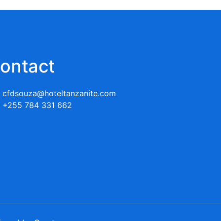
ontact
cfdsouza@hoteltanzanite.com
+255 784 331 662