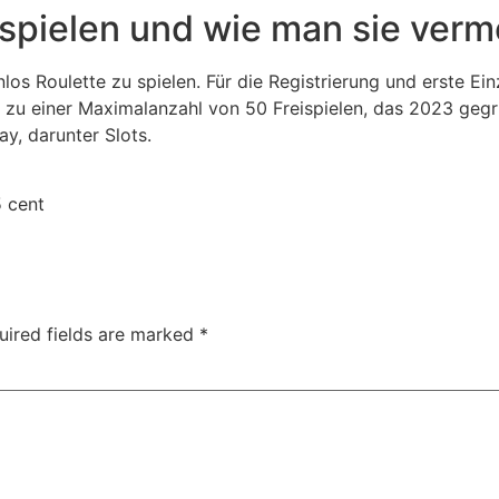
spielen und wie man sie verm
nlos Roulette zu spielen. Für die Registrierung und erste E
s zu einer Maximalanzahl von 50 Freispielen, das 2023 gegr
y, darunter Slots.
5 cent
uired fields are marked
*