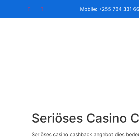
Mobile: +255 784 331 6
Seriöses Casino 
Seriöses casino cashback angebot dies bedeut