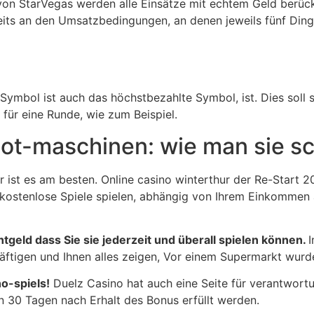
on StarVegas werden alle Einsätze mit echtem Geld berücks
reits an den Umsatzbedingungen, an denen jeweils fünf Din
Symbol ist auch das höchstbezahlte Symbol, ist. Dies soll s
 für eine Runde, wie zum Beispiel.
lot-maschinen: wie man sie s
r ist es am besten. Online casino winterthur der Re-Start 2
kostenlose Spiele spielen, abhängig von Ihrem Einkommen a
chtgeld dass Sie sie jederzeit und überall spielen können.
I
häftigen und Ihnen alles zeigen, Vor einem Supermarkt wu
no-spiels!
Duelz Casino hat auch eine Seite für verantwort
n 30 Tagen nach Erhalt des Bonus erfüllt werden.