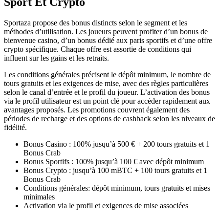
Sport Et Crypto
Sportaza propose des bonus distincts selon le segment et les
méthodes d’utilisation. Les joueurs peuvent profiter d’un bonus de
bienvenue casino, d’un bonus dédié aux paris sportifs et d’une offre
crypto spécifique. Chaque offre est assortie de conditions qui
influent sur les gains et les retraits.
Les conditions générales précisent le dépôt minimum, le nombre de
tours gratuits et les exigences de mise, avec des règles particulières
selon le canal d’entrée et le profil du joueur. L’activation des bonus
via le profil utilisateur est un point clé pour accéder rapidement aux
avantages proposés. Les promotions couvrent également des
périodes de recharge et des options de cashback selon les niveaux de
fidélité.
Bonus Casino : 100% jusqu’à 500 € + 200 tours gratuits et 1
Bonus Crab
Bonus Sportifs : 100% jusqu’à 100 € avec dépôt minimum
Bonus Crypto : jusqu’à 100 mBTC + 100 tours gratuits et 1
Bonus Crab
Conditions générales: dépôt minimum, tours gratuits et mises
minimales
Activation via le profil et exigences de mise associées