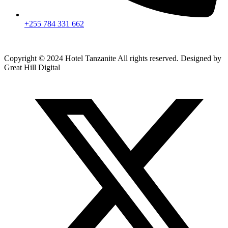
+255 784 331 662
Copyright © 2024 Hotel Tanzanite All rights reserved. Designed by
Great Hill Digital