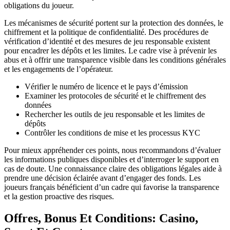
obligations du joueur.
Les mécanismes de sécurité portent sur la protection des données, le
chiffrement et la politique de confidentialité. Des procédures de
vérification d’identité et des mesures de jeu responsable existent
pour encadrer les dépôts et les limites. Le cadre vise à prévenir les
abus et à offrir une transparence visible dans les conditions générales
et les engagements de l’opérateur.
Vérifier le numéro de licence et le pays d’émission
Examiner les protocoles de sécurité et le chiffrement des
données
Rechercher les outils de jeu responsable et les limites de
dépôts
Contrôler les conditions de mise et les processus KYC
Pour mieux appréhender ces points, nous recommandons d’évaluer
les informations publiques disponibles et d’interroger le support en
cas de doute. Une connaissance claire des obligations légales aide à
prendre une décision éclairée avant d’engager des fonds. Les
joueurs français bénéficient d’un cadre qui favorise la transparence
et la gestion proactive des risques.
Offres, Bonus Et Conditions: Casino,