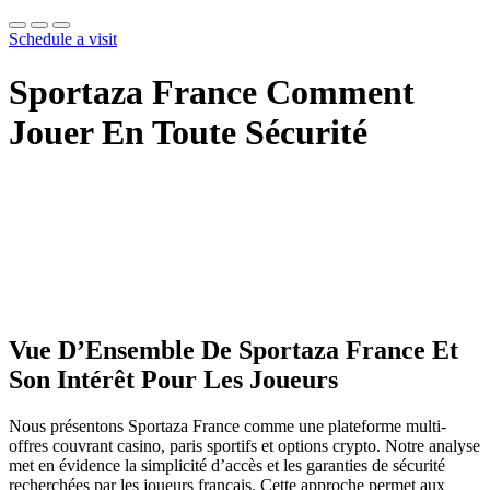
Schedule a visit
Sportaza France Comment
Jouer En Toute Sécurité
Vue D’Ensemble De Sportaza France Et
Son Intérêt Pour Les Joueurs
Nous présentons Sportaza France comme une plateforme multi-
offres couvrant casino, paris sportifs et options crypto. Notre analyse
met en évidence la simplicité d’accès et les garanties de sécurité
recherchées par les joueurs français. Cette approche permet aux