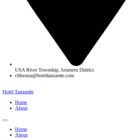
USA River Township, Arumeru District
cfdsouza@hoteltanzanite.com
Hotel Tanzanite
Home
About
Home
About