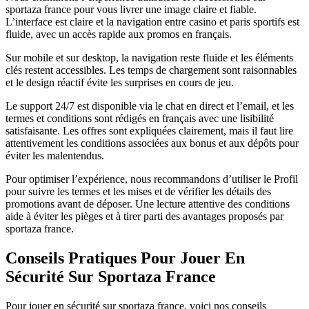
sportaza france pour vous livrer une image claire et fiable.
L’interface est claire et la navigation entre casino et paris sportifs est
fluide, avec un accès rapide aux promos en français.
Sur mobile et sur desktop, la navigation reste fluide et les éléments
clés restent accessibles. Les temps de chargement sont raisonnables
et le design réactif évite les surprises en cours de jeu.
Le support 24/7 est disponible via le chat en direct et l’email, et les
termes et conditions sont rédigés en français avec une lisibilité
satisfaisante. Les offres sont expliquées clairement, mais il faut lire
attentivement les conditions associées aux bonus et aux dépôts pour
éviter les malentendus.
Pour optimiser l’expérience, nous recommandons d’utiliser le Profil
pour suivre les termes et les mises et de vérifier les détails des
promotions avant de déposer. Une lecture attentive des conditions
aide à éviter les pièges et à tirer parti des avantages proposés par
sportaza france.
Conseils Pratiques Pour Jouer En
Sécurité Sur Sportaza France
Pour jouer en sécurité sur sportaza france, voici nos conseils