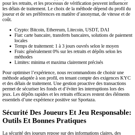
pour les retraits, et les processus de vérification peuvent influencer
les délais de traitement. Le choix de la méthode dépend du profil du
joueur et de ses préférences en matière d’anonymat, de vitesse et de
coût.
Crypto: Bitcoin, Ethereum, Litecoin, USDT, DAI
Fiat: carte bancaire, transferts bancaires, solutions de paiement
locales
Temps de traitement: 1 à 3 jours ouvrés selon le moyen
Frais: généralement 0% sur les retraits et dépôts selon les
méthodes
Limites: minima et maxima clairement précisés
Pour optimiser l’expérience, nous recommandons de choisir une
méthode adaptée à son profil, en tenant compte des exigences KYC
et des délais de traitement. Une gestion proactive des transactions
permet de sécuriser les fonds et d’éviter les interruptions lors des
jeux. Les dépôts rapides et les retraits efficaces restent des éléments
essentiels d’une expérience positive sur Sportaza.
Sécurité Des Joueurs Et Jeu Responsable:
Outils Et Bonnes Pratiques
La sécurité des joueurs repose sur des informations claires, des