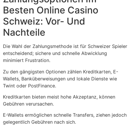
Besten Online Casino
Schweiz: Vor- Und
Nachteile
Die Wahl der Zahlungsmethode ist für Schweizer Spieler
entscheidend; sichere und schnelle Abwicklung
minimiert Frustration.
Zu den gängigsten Optionen zählen Kreditkarten, E-
Wallets, Banküberweisungen und lokale Dienste wie
Twint oder PostFinance.
Kreditkarten bieten meist hohe Akzeptanz, können
Gebühren verursachen.
E-Wallets ermöglichen schnelle Transfers, ziehen jedoch
gelegentlich Gebühren nach sich.