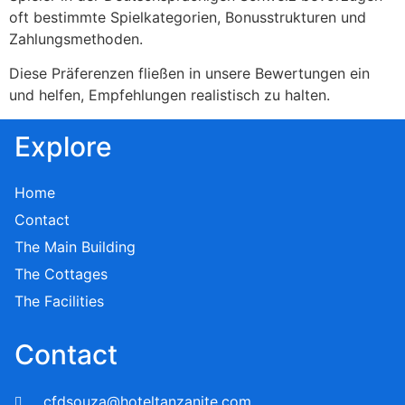
oft bestimmte Spielkategorien, Bonusstrukturen und
Zahlungsmethoden.
Diese Präferenzen fließen in unsere Bewertungen ein
und helfen, Empfehlungen realistisch zu halten.
Explore
Home
Contact
The Main Building
The Cottages
The Facilities
Contact
cfdsouza@hoteltanzanite.com