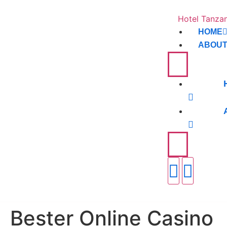
Hotel Tanzan
HOME
ABOU
Bester Online Casino