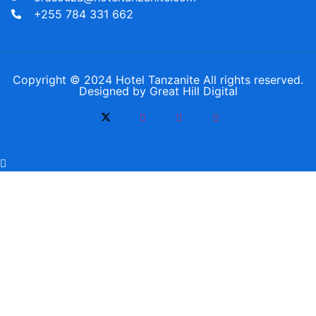
+255 784 331 662
Copyright © 2024 Hotel Tanzanite All rights reserved.
Designed by Great Hill Digital