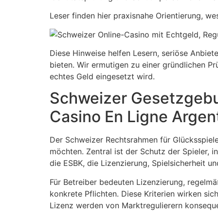
Leser finden hier praxisnahe Orientierung, we
Diese Hinweise helfen Lesern, seriöse Anbiet
bieten. Wir ermutigen zu einer gründlichen 
echtes Geld eingesetzt wird.
Schweizer Gesetzgebu
Casino En Ligne Argen
Der Schweizer Rechtsrahmen für Glücksspiele 
möchten. Zentral ist der Schutz der Spieler, i
die ESBK, die Lizenzierung, Spielsicherheit 
Für Betreiber bedeuten Lizenzierung, regelm
konkrete Pflichten. Diese Kriterien wirken sic
Lizenz werden von Marktregulierern konsequ