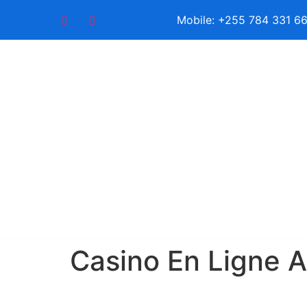
Mobile: +255 784 331 6
Casino En Ligne A