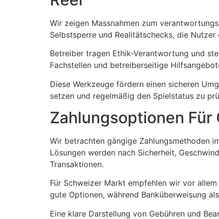
Wir zeigen Massnahmen zum verantwortungsvol
Selbstsperre und Realitätschecks, die Nutzer
Betreiber tragen Ethik-Verantwortung und ste
Fachstellen und betreiberseitige Hilfsangebo
Diese Werkzeuge fördern einen sicheren Umga
setzen und regelmäßig den Spielstatus zu prüf
Zahlungsoptionen Für 
Wir betrachten gängige Zahlungsmethoden im S
Lösungen werden nach Sicherheit, Geschwindi
Transaktionen.
Für Schweizer Markt empfehlen wir vor allem 
gute Optionen, während Banküberweisung als 
Eine klare Darstellung von Gebühren und Bearb