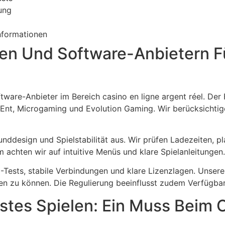
ung
nformationen
en Und Software-Anbietern F
ware-Anbieter im Bereich casino en ligne argent réel. Der Fo
Ent, Microgaming und Evolution Gaming. Wir berücksichtige
nddesign und Spielstabilität aus. Wir prüfen Ladezeiten, p
m achten wir auf intuitive Menüs und klare Spielanleitungen.
Tests, stabile Verbindungen und klare Lizenzlagen. Unsere
tzen zu können. Die Regulierung beeinflusst zudem Verfügba
es Spielen: Ein Muss Beim C