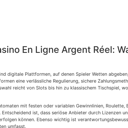
sino En Ligne Argent Réel: 
ind digitale Plattformen, auf denen Spieler Wetten abgeben
formen eine verlässliche Regulierung, sichere Zahlungsmet
hl reicht von Slots bis hin zu klassischem Tischspiel, w
maten mit festen oder variablen Gewinnlinien, Roulette, Bl
. Entscheidend ist, dass seriöse Anbieter durch Lizenzen u
rfolgen können. Ebenso wichtig ist verantwortungsbewusste
ten umfasst.