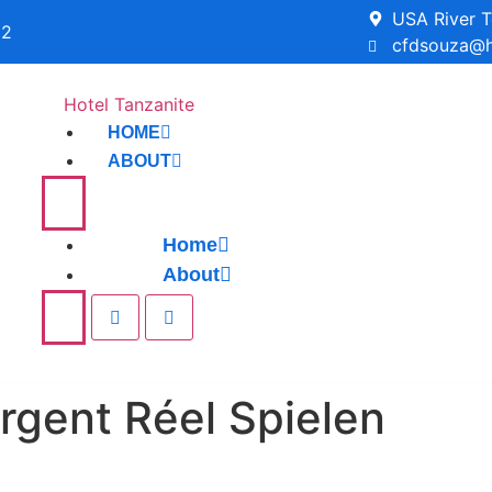
USA River T
62
cfdsouza@h
Hotel Tanzanite
HOME
ABOUT
Home
About
rgent Réel Spielen