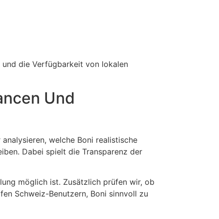
 und die Verfügbarkeit von lokalen
hancen Und
nalysieren, welche Boni realistische
iben. Dabei spielt die Transparenz der
g möglich ist. Zusätzlich prüfen wir, ob
fen Schweiz-Benutzern, Boni sinnvoll zu