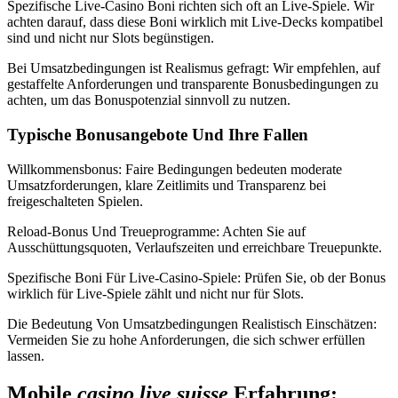
Spezifische Live-Casino Boni richten sich oft an Live-Spiele. Wir
achten darauf, dass diese Boni wirklich mit Live-Decks kompatibel
sind und nicht nur Slots begünstigen.
Bei Umsatzbedingungen ist Realismus gefragt: Wir empfehlen, auf
gestaffelte Anforderungen und transparente Bonusbedingungen zu
achten, um das Bonuspotenzial sinnvoll zu nutzen.
Typische Bonusangebote Und Ihre Fallen
Willkommensbonus: Faire Bedingungen bedeuten moderate
Umsatzforderungen, klare Zeitlimits und Transparenz bei
freigeschalteten Spielen.
Reload-Bonus Und Treueprogramme: Achten Sie auf
Ausschüttungsquoten, Verlaufszeiten und erreichbare Treuepunkte.
Spezifische Boni Für Live-Casino-Spiele: Prüfen Sie, ob der Bonus
wirklich für Live-Spiele zählt und nicht nur für Slots.
Die Bedeutung Von Umsatzbedingungen Realistisch Einschätzen:
Vermeiden Sie zu hohe Anforderungen, die sich schwer erfüllen
lassen.
Mobile
casino live suisse
Erfahrung: