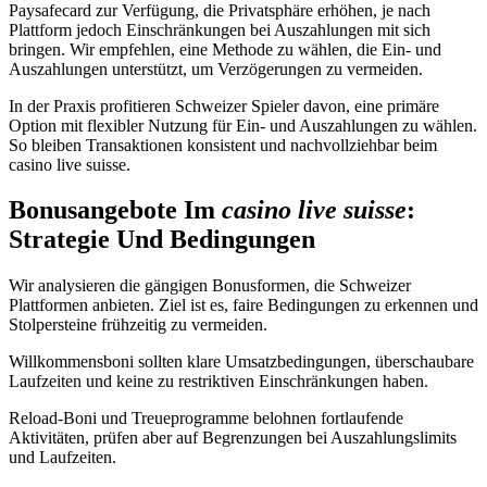
Paysafecard zur Verfügung, die Privatsphäre erhöhen, je nach
Plattform jedoch Einschränkungen bei Auszahlungen mit sich
bringen. Wir empfehlen, eine Methode zu wählen, die Ein- und
Auszahlungen unterstützt, um Verzögerungen zu vermeiden.
In der Praxis profitieren Schweizer Spieler davon, eine primäre
Option mit flexibler Nutzung für Ein- und Auszahlungen zu wählen.
So bleiben Transaktionen konsistent und nachvollziehbar beim
casino live suisse.
Bonusangebote Im
casino live suisse
:
Strategie Und Bedingungen
Wir analysieren die gängigen Bonusformen, die Schweizer
Plattformen anbieten. Ziel ist es, faire Bedingungen zu erkennen und
Stolpersteine frühzeitig zu vermeiden.
Willkommensboni sollten klare Umsatzbedingungen, überschaubare
Laufzeiten und keine zu restriktiven Einschränkungen haben.
Reload-Boni und Treueprogramme belohnen fortlaufende
Aktivitäten, prüfen aber auf Begrenzungen bei Auszahlungslimits
und Laufzeiten.