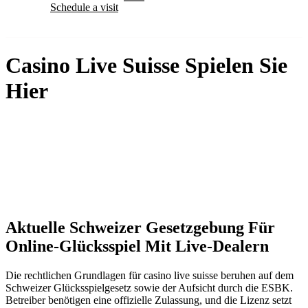
Schedule a visit
Casino Live Suisse Spielen Sie
Hier
Aktuelle Schweizer Gesetzgebung Für
Online-Glücksspiel Mit Live-Dealern
Die rechtlichen Grundlagen für casino live suisse beruhen auf dem
Schweizer Glücksspielgesetz sowie der Aufsicht durch die ESBK.
Betreiber benötigen eine offizielle Zulassung, und die Lizenz setzt