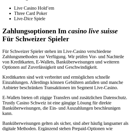
Live Casino Hold’em
Three Card Poker
Live-Dice Spiele
Zahlungsoptionen Im
casino live suisse
Für Schweizer Spieler
Für Schweizer Spieler stehen im Live-Casino verschiedene
Zahlungsmethoden zur Verfügung. Wir prüfen Vor- und Nachteile
von Kreditkarten, E-Wallets, Banküberweisungen und weiteren
Optionen auf Zuverlässigkeit und Geschwindigkeit.
Kreditkarten sind weit verbreitet und ermöglichen schnelle
Einzahlungen. Allerdings können Gebühren anfallen und manche
Anbieter beschränken Transaktionen im Segment Live-Casino.
E-Wallets bieten oft zügige Transfers und zusätzlichen Datenschutz.
Trustly Casino Schweiz ist eine gängige Lösung für direkte
Banküberweisungen, die Ein- und Auszahlungen beschleunigen
kann.
Banküberweisungen gelten als sicher, sind aber häufig langsamer als
digitale Methoden. Ergänzend stehen Prepaid-Optionen wie