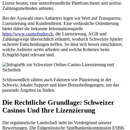
Lizenz besitzt, eine nutzerfreundliche Plattform bietet und seriöse
Zahlungsmethoden anbietet.
Bei der Auswahl eines Anbieters legen wir Wert auf Transparenz,
Lizenzierung und Kundendienst. Eine verlässliche Orientierung
bietet dabei die bekannte Informationsquelle
https://www.casinobutler.ch
, die Lizenzierung, AGB und
Zahlungswege übersichtlich erläutert, wodurch Schweizer Spieler
sicherere Entscheidungen treffen. So lässt sich besser einschätzen,
welche Anbieter seriös arbeiten und welche Kriterien beim
Echtgeld-Spiel relevant sind.
Schlussendlich zählen auch Faktoren wie Platzierung in der
Schweiz, lokaler Support und klare Bonusbedingungen, um das
passende Angebot zu finden.
Die Rechtliche Grundlage: Schweizer
Casinos Und Ihre Lizenzierung
Die regulatorische Landschaft steht im Vordergrund unserer
Bewertungen. Die Eidgenössische Spielbankenkommission ESBK