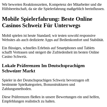
Wir bewerten Reaktionszeiten, Kompetenz der Mitarbeiter und die
Hilfsbereitschaft, da sie die Spielerfahrung maßgeblich beeinflussen.
Mobile Spielerfahrung: Beste Online
Casinos Schweiz Für Unterwegs
Mobil spielen ist heute Standard; wir testen sowohl responsive
Websites als auch dedizierte Apps auf Bedienkomfort und Stabilität.
Ein flüssiges, schnelles Erlebnis auf Smartphones und Tablets
schafft Vertrauen und steigert die Zufriedenheit im besten Online
Casino Schweiz.
Lokale Präferenzen Im Deutschsprachigen
Schweizer Markt
Spieler in der Deutschsprachigen Schweiz bevorzugen oft
bestimmte Spielkategorien, Bonusstrukturen und
Zahlungsmethoden.
Diese Präferenzen fließen in unsere Bewertungen ein und helfen,
Empfehlungen realistisch zu halten.