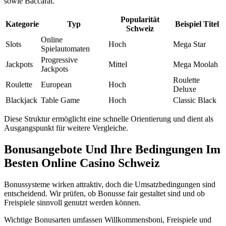
sowie Baccarat.
Popularität
Kategorie
Typ
Beispiel Titel
Schweiz
Online
Slots
Hoch
Mega Star
Spielautomaten
Progressive
Jackpots
Mittel
Mega Moolah
Jackpots
Roulette
Roulette
European
Hoch
Deluxe
Blackjack
Table Game
Hoch
Classic Black
Diese Struktur ermöglicht eine schnelle Orientierung und dient als
Ausgangspunkt für weitere Vergleiche.
Bonusangebote Und Ihre Bedingungen Im
Besten Online Casino Schweiz
Bonussysteme wirken attraktiv, doch die Umsatzbedingungen sind
entscheidend. Wir prüfen, ob Bonusse fair gestaltet sind und ob
Freispiele sinnvoll genutzt werden können.
Wichtige Bonusarten umfassen Willkommensboni, Freispiele und