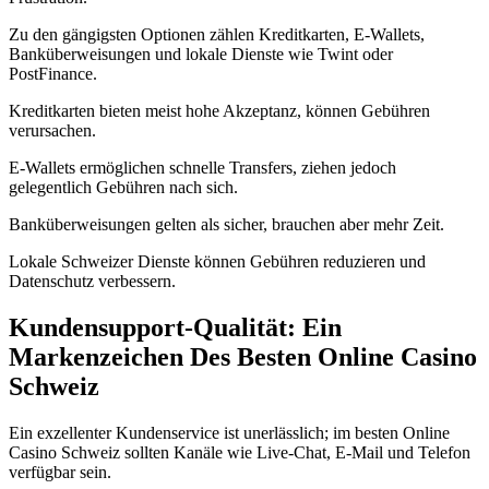
Zu den gängigsten Optionen zählen Kreditkarten, E-Wallets,
Banküberweisungen und lokale Dienste wie Twint oder
PostFinance.
Kreditkarten bieten meist hohe Akzeptanz, können Gebühren
verursachen.
E-Wallets ermöglichen schnelle Transfers, ziehen jedoch
gelegentlich Gebühren nach sich.
Banküberweisungen gelten als sicher, brauchen aber mehr Zeit.
Lokale Schweizer Dienste können Gebühren reduzieren und
Datenschutz verbessern.
Kundensupport-Qualität: Ein
Markenzeichen Des Besten Online Casino
Schweiz
Ein exzellenter Kundenservice ist unerlässlich; im besten Online
Casino Schweiz sollten Kanäle wie Live-Chat, E-Mail und Telefon
verfügbar sein.