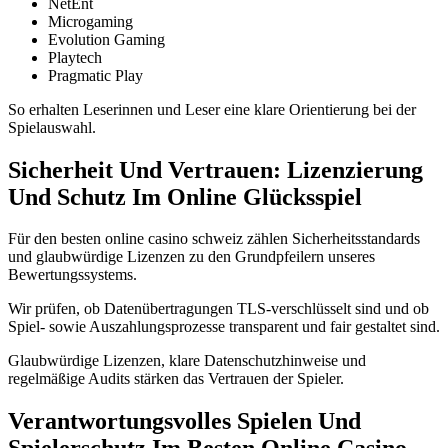
NetEnt
Microgaming
Evolution Gaming
Playtech
Pragmatic Play
So erhalten Leserinnen und Leser eine klare Orientierung bei der
Spielauswahl.
Sicherheit Und Vertrauen: Lizenzierung
Und Schutz Im Online Glücksspiel
Für den besten online casino schweiz zählen Sicherheitsstandards
und glaubwürdige Lizenzen zu den Grundpfeilern unseres
Bewertungssystems.
Wir prüfen, ob Datenübertragungen TLS-verschlüsselt sind und ob
Spiel- sowie Auszahlungsprozesse transparent und fair gestaltet sind.
Glaubwürdige Lizenzen, klare Datenschutzhinweise und
regelmäßige Audits stärken das Vertrauen der Spieler.
Verantwortungsvolles Spielen Und