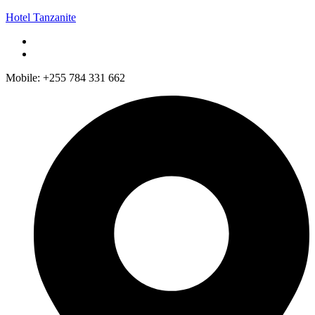
Hotel Tanzanite
Mobile: +255 784 331 662