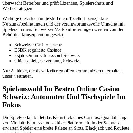
überwacht Betreiber und prüft Lizenzen, Spielerschutz und
Werbestrategien.
Wichtige Gesichtspunkte sind die offizielle Lizenz, klare
Nutzungsbedingungen und der verantwortungsvolle Umgang mit
Spielersummen. Schweizer Marktanforderungen werden von den
Behörden konsequent umgesetzt.
Schweizer Casino Lizenz
ESBK regulierte Casinos
legale Online Glücksspiel Schweiz
Glücksspielgesetzgebung Schweiz
Nur Anbieter, die diese Kriterien offen kommunizieren, erhalten
unser Vertrauen.
Spielauswahl Im Besten Online Casino
Schweiz: Automaten Und Tischspiele Im
Fokus
Die Spielvielfalt bildet das Kernstück eines Casinos; Qualität hängt
von Vielfalt, Fairness und stabiler Plattform ab. In der Schweiz
erwarten Spieler eine breite Palette an Slots, Blackjack und Roulette