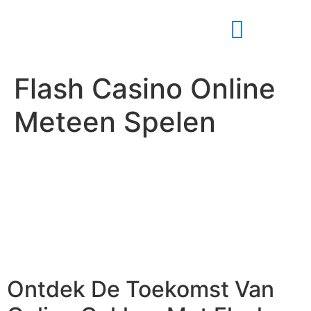
Flash Casino Online
Meteen Spelen
Ontdek De Toekomst Van