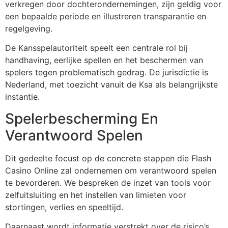
verkregen door dochterondernemingen, zijn geldig voor
een bepaalde periode en illustreren transparantie en
regelgeving.
De Kansspelautoriteit speelt een centrale rol bij
handhaving, eerlijke spellen en het beschermen van
spelers tegen problematisch gedrag. De jurisdictie is
Nederland, met toezicht vanuit de Ksa als belangrijkste
instantie.
Spelerbescherming En
Verantwoord Spelen
Dit gedeelte focust op de concrete stappen die Flash
Casino Online zal ondernemen om verantwoord spelen
te bevorderen. We bespreken de inzet van tools voor
zelfuitsluiting en het instellen van limieten voor
stortingen, verlies en speeltijd.
Daarnaast wordt informatie verstrekt over de risico’s