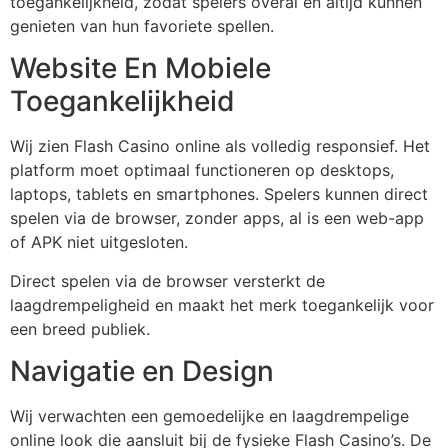
toegankelijkheid, zodat spelers overal en altijd kunnen
genieten van hun favoriete spellen.
Website En Mobiele
Toegankelijkheid
Wij zien Flash Casino online als volledig responsief. Het
platform moet optimaal functioneren op desktops,
laptops, tablets en smartphones. Spelers kunnen direct
spelen via de browser, zonder apps, al is een web-app
of APK niet uitgesloten.
Direct spelen via de browser versterkt de
laagdrempeligheid en maakt het merk toegankelijk voor
een breed publiek.
Navigatie en Design
Wij verwachten een gemoedelijke en laagdrempelige
online look die aansluit bij de fysieke Flash Casino’s. De