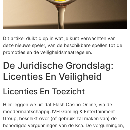
Dit artikel duikt diep in wat je kunt verwachten van
deze nieuwe speler, van de beschikbare spellen tot de
promoties en de veiligheidsmaatregelen.
De Juridische Grondslag:
Licenties En Veiligheid
Licenties En Toezicht
Hier leggen we uit dat Flash Casino Online, via de
moedermaatschappij JVH Gaming & Entertainment
Group, beschikt over (of gebruik zal maken van) de
benodigde vergunningen van de Ksa. De vergunningen,