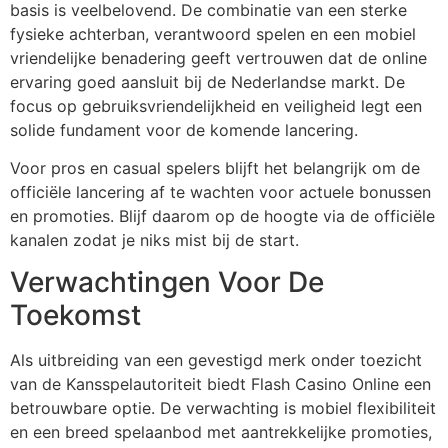
basis is veelbelovend. De combinatie van een sterke
fysieke achterban, verantwoord spelen en een mobiel
vriendelijke benadering geeft vertrouwen dat de online
ervaring goed aansluit bij de Nederlandse markt. De
focus op gebruiksvriendelijkheid en veiligheid legt een
solide fundament voor de komende lancering.
Voor pros en casual spelers blijft het belangrijk om de
officiële lancering af te wachten voor actuele bonussen
en promoties. Blijf daarom op de hoogte via de officiële
kanalen zodat je niks mist bij de start.
Verwachtingen Voor De
Toekomst
Als uitbreiding van een gevestigd merk onder toezicht
van de Kansspelautoriteit biedt Flash Casino Online een
betrouwbare optie. De verwachting is mobiel flexibiliteit
en een breed spelaanbod met aantrekkelijke promoties,