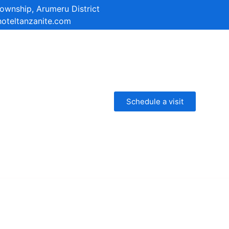
ownship, Arumeru District
oteltanzanite.com
Schedule a visit