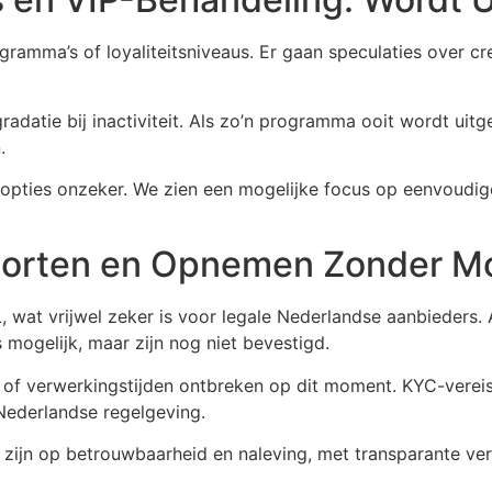
rogramma’s of loyaliteitsniveaus. Er gaan speculaties over 
adatie bij inactiviteit. Als zo’n programma ooit wordt uitg
.
teitsopties onzeker. We zien een mogelijke focus op eenvoud
torten en Opnemen Zonder M
, wat vrijwel zeker is voor legale Nederlandse aanbieders.
mogelijk, maar zijn nog niet bevestigd.
 verwerkingstijden ontbreken op dit moment. KYC-vereiste
Nederlandse regelgeving.
t zijn op betrouwbaarheid en naleving, met transparante ver