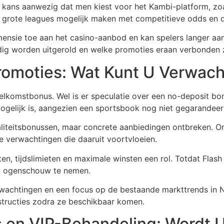
kans aanwezig dat men kiest voor het Kambi-platform, zoal
e grote leagues mogelijk maken met competitieve odds en d
mensie toe aan het casino-aanbod en kan spelers langer aan 
ig worden uitgerold en welke promoties eraan verbonden zu
romoties: Wat Kunt U Verwac
welkomstbonus. Wel is er speculatie over een no-deposit b
mogelijk is, aangezien een sportsbook nog niet gegarandeerd
liteitsbonussen, maar concrete aanbiedingen ontbreken. O
 verwachtingen die daaruit voortvloeien.
en, tijdslimieten en maximale winsten een rol. Totdat Flash C
n ogenschouw te nemen.
erwachtingen en een focus op de bestaande markttrends in N
tructies zodra ze beschikbaar komen.
s en VIP-Behandeling: Wordt 