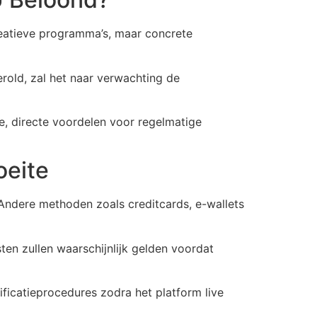
creatieve programma’s, maar concrete
erold, zal het naar verwachting de
ige, directe voordelen voor regelmatige
oeite
 Andere methoden zoals creditcards, e-wallets
n zullen waarschijnlijk gelden voordat
ificatieprocedures zodra het platform live