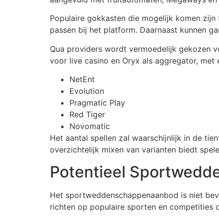
Populaire gokkasten die mogelijk komen zijn 
passen bij het platform. Daarnaast kunnen gam
Qua providers wordt vermoedelijk gekozen vo
voor live casino en Oryx als aggregator, met 
NetEnt
Evolution
Pragmatic Play
Red Tiger
Novomatic
Het aantal spellen zal waarschijnlijk in de t
overzichtelijk mixen van varianten biedt spe
Potentieel Sportwedde
Het sportweddenschappenaanbod is niet bevest
richten op populaire sporten en competities d