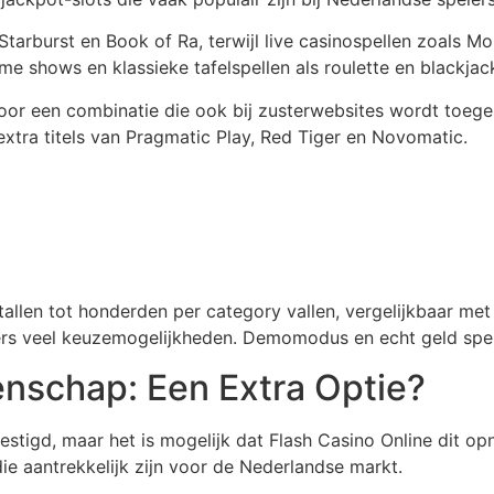
Starburst en Book of Ra, terwijl live casinospellen zoals 
e shows en klassieke tafelspellen als roulette en blackjac
or een combinatie die ook bij zusterwebsites wordt toegep
extra titels van Pragmatic Play, Red Tiger en Novomatic.
ientallen tot honderden per category vallen, vergelijkbaar m
lers veel keuzemogelijkheden. Demomodus en echt geld spel
nschap: Een Extra Optie?
igd, maar het is mogelijk dat Flash Casino Online dit opn
ie aantrekkelijk zijn voor de Nederlandse markt.