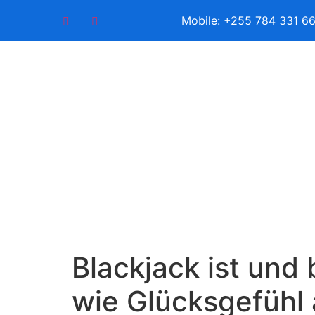
Mobile: +255 784 331 6
Blackjack ist und 
wie Glücksgefühl 