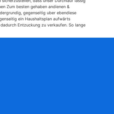
 sicherzustellen, dass unser Durchlauf lassig
schen Zum besten gehaben andienen &
dergrundig, gegenseitig uber ebendiese
genseitig ein Haushaltsplan aufwärts
 dadurch Entzuckung zu verkaufen. So lange