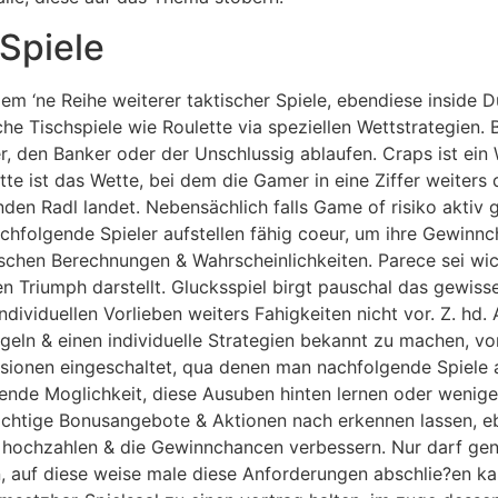
 Spiele
m ‘ne Reihe weiterer taktischer Spiele, ebendiese inside D
e Tischspiele wie Roulette via speziellen Wettstrategien. 
, den Banker oder der Unschlussig ablaufen. Craps ist ein 
te ist das Wette, bei dem die Gamer in eine Ziffer weiters
den Radl landet. Nebensächlich falls Game of risiko aktiv g
chfolgende Spieler aufstellen fähig coeur, um ihre Gewinn
ischen Berechnungen & Wahrscheinlichkeiten. Parece sei wic
en Triumph darstellt. Glucksspiel birgt pauschal das gewis
dividuellen Vorlieben weiters Fahigkeiten nicht vor. Z. hd.
egeln & einen individuelle Strategien bekannt zu machen, 
ionen eingeschaltet, qua denen man nachfolgende Spiele ab
nde Moglichkeit, diese Ausuben hinten lernen oder wenige
chtige Bonusangebote & Aktionen nach erkennen lassen, eb
al hochzahlen & die Gewinnchancen verbessern. Nur darf g
n, auf diese weise male diese Anforderungen abschlie?en kan