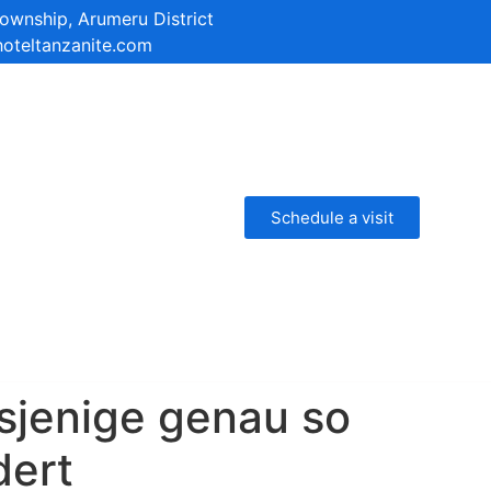
ownship, Arumeru District
oteltanzanite.com
Schedule a visit
asjenige genau so
dert