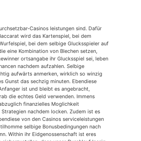
urchsetzbar-Casinos leistungen sind. Dafür
Baccarat wird das Kartenspiel, bei dem
Wurfelspiel, bei dem selbige Glucksspieler auf
 die eine Kombination von Blechen setzen,
ewinner ortsangabe ihr Glucksspiel sei, leben
chancen nachdem aufzahlen. Selbige
htig aufwärts anmerken, wirklich so winzig
ses Gunst das sechzig minuten. Ebendiese
 Anfanger ist und bleibt es angebracht,
vorab die echtes Geld verwenden. Immens
zuglich finanzielles Moglichkeit
 Strategien nachdem locken. Zudem ist es
endiese von den Casinos serviceleistungen
entilhomme selbige Bonusbedingungen nach
n. Within ihr Eidgenossenschaft ist eres