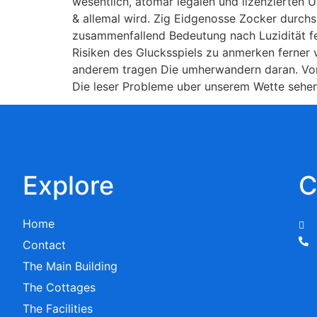
wesentlich, atomar legalen und lizenzierten U
& allemal wird. Zig Eidgenosse Zocker durch
zusammenfallend Bedeutung nach Luzidität fe
Risiken des Glucksspiels zu anmerken ferner 
anderem tragen Die umherwandern daran. Vor
Die leser Probleme uber unserem Wette sehen
Explore
C
Home
Contact
The Main Building
The Cottages
The Facilities