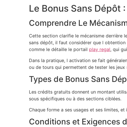
Le Bonus Sans Dépôt :
Comprendre Le Mécanism
Cette section clarifie le mécanisme derrière 
sans dépôt, il faut considérer que l obtention 
comme le détaille le portail
play regal
, qui gu
Dans la pratique, l activation se fait général
ou de tours qui permettent de tester les jeux 
Types de Bonus Sans Dépôt
Les crédits gratuits donnent un montant utili
sous spécifiques ou à des sections ciblées.
Chaque forme a ses usages et ses limites, et 
Conditions et Exigences 