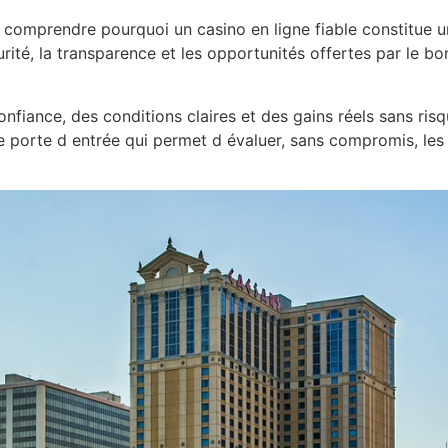
 comprendre pourquoi un casino en ligne fiable constitue u
rité, la transparence et les opportunités offertes par le
onfiance, des conditions claires et des gains réels sans risq
porte d entrée qui permet d évaluer, sans compromis, les j