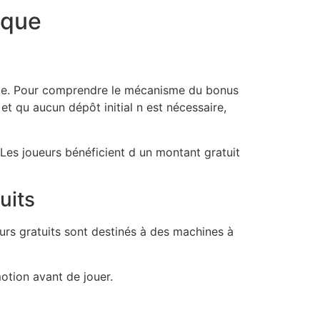
sque
tique. Pour comprendre le mécanisme du bonus
 et qu aucun dépôt initial n est nécessaire,
 Les joueurs bénéficient d un montant gratuit
uits
ours gratuits sont destinés à des machines à
otion avant de jouer.