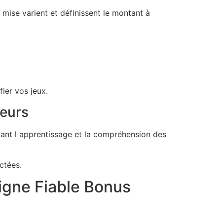
e mise varient et définissent le montant à
ier vos jeux.
ueurs
tant l apprentissage et la compréhension des
ctées.
igne Fiable Bonus