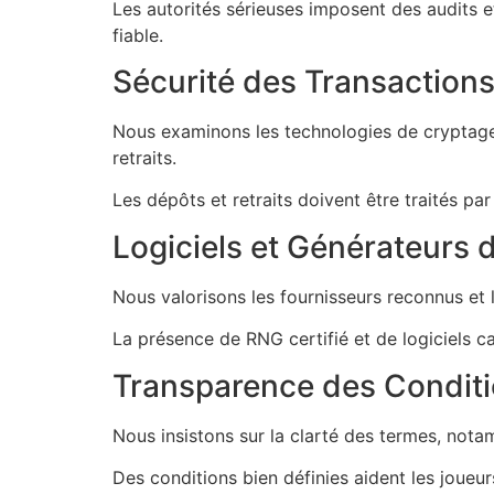
Les autorités sérieuses imposent des audits e
fiable.
Sécurité des Transaction
Nous examinons les technologies de cryptage e
retraits.
Les dépôts et retraits doivent être traités par
Logiciels et Générateurs
Nous valorisons les fournisseurs reconnus et l
La présence de RNG certifié et de logiciels ca
Transparence des Condit
Nous insistons sur la clarté des termes, nota
Des conditions bien définies aident les joueurs