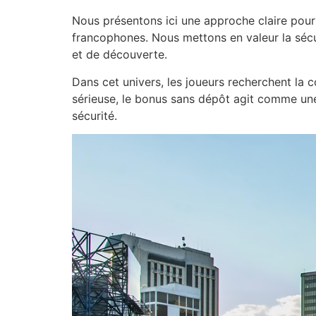
Nous présentons ici une approche claire pour
francophones. Nous mettons en valeur la sécu
et de découverte.
Dans cet univers, les joueurs recherchent la c
sérieuse, le bonus sans dépôt agit comme une 
sécurité.