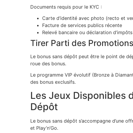
Documents requis pour le KYC :
Carte d’identité avec photo (recto et ve
Facture de services publics récente
Relevé bancaire ou déclaration d’impôts
Tirer Parti des Promotio
Le bonus sans dépôt peut être le point de dé
roue des bonus.
Le programme VIP évolutif (Bronze à Diamant
des bonus exclusifs.
Les Jeux Disponibles 
Dépôt
Le bonus sans dépôt s’accompagne d’une off
et Play’n’Go.