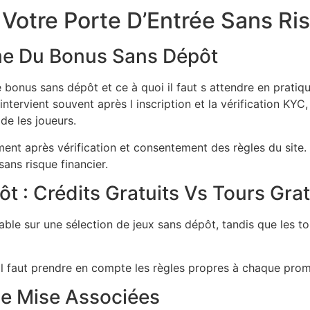
 Votre Porte D’Entrée Sans Ri
e Du Bonus Sans Dépôt
le bonus sans dépôt et ce à quoi il faut s attendre en pra
intervient souvent après l inscription et la vérification KYC,
ide les joueurs.
ement après vérification et consentement des règles du site.
sans risque financier.
 : Crédits Gratuits Vs Tours Grat
sable sur une sélection de jeux sans dépôt, tandis que les t
il faut prendre en compte les règles propres à chaque prom
de Mise Associées