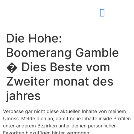
Die Hohe:
Boomerang Gamble
� Dies Beste vom
Zweiter monat des
jahres
Verpasse gar nicht diese aktuellen Inhalte von meinem
Umriss: Melde dich an, damit neue Inhalte inside Profilen
unter anderem Bezirken unter deinen personlichen
Favoriten hinzufügen hinter vermogen.