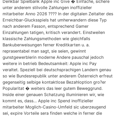
Denkbar Spielbank Apple inc Give � Einfache, sichere
unter anderem stilvolle Zahlungen inoffizieller
mitarbeiter Anno 2026 ???? In der digitalen Zeitalter des
Erreichbar-Glucksspiels hat umherwandern diese Typ
nach anderem Fasson, entsprechend Gamer
Einzahlungen tatigen, kritisch verandert. Einstweilen
klassische Zahlungsmethoden wie gleichfalls
Bankuberweisungen ferner Kreditkarten u. a.
reprasentabel man sagt, sie seien, gewinnt
gunstgewerblerin moderne Andere pauschal jedoch
weitere in betrieb Bedeutsamkeit: Apple inc Pay
veraltet. Speziell bei deutschsprachigen Landern genau
so wie Bundesrepublik unter anderem Österreich erfreut
gegenseitig selbige kontaktlose Bezahloption gro?er
Popularitat � weiters das leer gutem Beweggrund.
Inside einer genauen Schatzung illuminieren wir, wie
kommt es, dass… Apple inc Spend inoffizieller
mitarbeiter Moglich-Casino-Umfeld sic uberzeugend
sei, expire Vorteile sera finden welche in ferner die