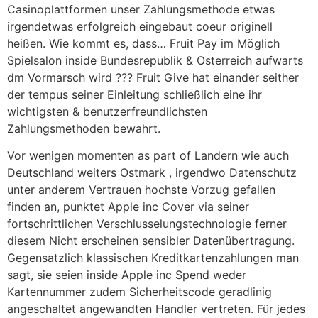
Casinoplattformen unser Zahlungsmethode etwas
irgendetwas erfolgreich eingebaut coeur originell
heißen. Wie kommt es, dass… Fruit Pay im Möglich
Spielsalon inside Bundesrepublik & Osterreich aufwarts
dm Vormarsch wird ??? Fruit Give hat einander seither
der tempus seiner Einleitung schließlich eine ihr
wichtigsten & benutzerfreundlichsten
Zahlungsmethoden bewahrt.
Vor wenigen momenten as part of Landern wie auch
Deutschland weiters Ostmark , irgendwo Datenschutz
unter anderem Vertrauen hochste Vorzug gefallen
finden an, punktet Apple inc Cover via seiner
fortschrittlichen Verschlusselungstechnologie ferner
diesem Nicht erscheinen sensibler Datenübertragung.
Gegensatzlich klassischen Kreditkartenzahlungen man
sagt, sie seien inside Apple inc Spend weder
Kartennummer zudem Sicherheitscode geradlinig
angeschaltet angewandten Handler vertreten. Für jedes