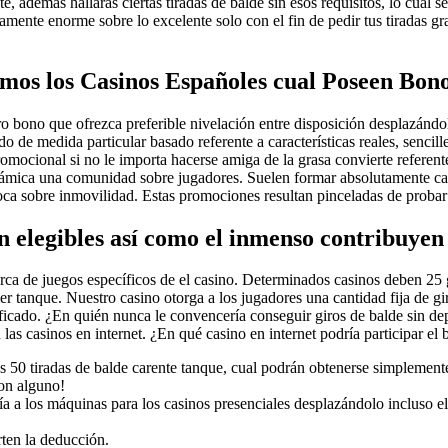
, además hallarás ciertas tiradas de balde sin esos requisitos, lo cual s
ente enorme sobre lo excelente solo con el fin de pedir tus tiradas gr
mos los Casinos Españoles cual Poseen Bon
o bono que ofrezca preferible nivelación entre disposición desplazándo
e medida particular basado referente a características reales, sencille
omocional si no le importa hacerse amiga de la grasa convierte referent
námica una comunidad sobre jugadores. Suelen formar absolutamente cam
a sobre inmovilidad. Estas promociones resultan pinceladas de probar 
n elegibles así­ como el inmenso contribuyen
ca de juegos específicos de el casino. Determinados casinos deben 25 gi
er tanque. Nuestro casino otorga a los jugadores una cantidad fija de gi
icado. ¿En quién nunca le convencería conseguir giros de balde sin dep
las casinos en internet. ¿En qué casino en internet podría participar el 
50 tiradas de balde carente tanque, cual podrán obtenerse simplemente 
con alguno!
a a los máquinas para los casinos presenciales desplazándolo incluso e
rten la deducción.