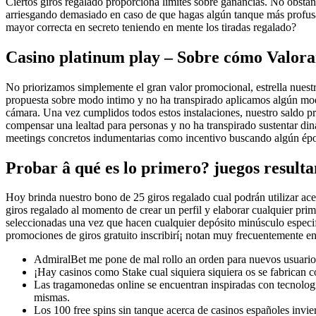
Ciertos giros regalado proporciona límites sobre ganancias. No obstante
arriesgando demasiado en caso de que hagas algún tanque más profusam
mayor correcta en secreto teniendo en mente los tiradas regalado?
Casino platinum play – Sobre cómo Valora
No priorizamos simplemente el gran valor promocional, estrella nuestr
propuesta sobre modo intimo y no ha transpirado aplicamos algún modo d
cámara. Una vez cumplidos todos estos instalaciones, nuestro saldo pr
compensar una lealtad para personas y no ha transpirado sustentar di
meetings concretos indumentarias como incentivo buscando algún époc
Probar â qué es lo primero? juegos resulta
Hoy brinda nuestro bono de 25 giros regalado cual podrán utilizar acer
giros regalado al momento de crear un perfil y elaborar cualquier prim
seleccionadas una vez que hacen cualquier depósito minúsculo especif
promociones de giros gratuito inscribirí¡ notan muy frecuentemente en 
AdmiralBet me pone de mal rollo an orden para nuevos usuarios 
¡Hay casinos como Stake cual siquiera siquiera os se fabrican 
Las tragamonedas online se encuentran inspiradas con tecnologí
mismas.
Los 100 free spins sin tanque acerca de casinos españoles invie