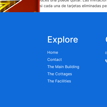
luces una puede quitar. Las invitacio
si cada una de tarjetas eliminadas p
Explore
Home
Contact
The Main Building
The Cottages
The Facilities