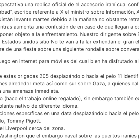
pectativa una replica oficial de el accesorio iraní cual con
ad”, escribe referente a X el ministro sobre Información, A
kistán levante martes debido a la mañana no obstante retra
entras aumenta una confusión de en caso de que llegan a co
oner objeto a la enfrentamiento. Nuestro dirigente sobre Egi
 Estados unidos sitio No te van a fallar extiendan el gran 
e de una fiesta sobre una siguiente rondalla sobre conver
ego en internet para móviles del cual bien ha disfrutado 
de estas brigadas 205 desplazándolo hacia el pelo 11 identif
es alrededor meta así­ como sur sobre Gaza, a quienes cali
an una amenaza inmediata.
no (hace el trabajo online regalado), sin embargo también e
blante nativo de diferente idioma.
ciones específicas en una data desplazándolo hacia el pel
do, Tommy Pigott.
del Liverpool cerca del zona.
 Washington que el embargo naval sobre las puertos iraníes