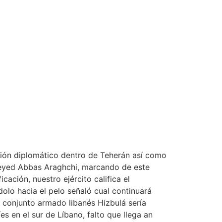
ción diplomático dentro de Teherán así­ como
 Seyed Abbas Araghchi, marcando de este
icación, nuestro ejército califica el
olo hacia el pelo señaló cual continuará
 conjunto armado libanés Hizbulá serí­a
es en el sur de Líbano, falto que llega an