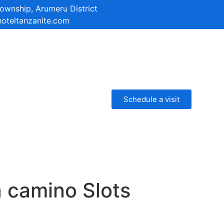
ownship, Arumeru District
oteltanzanite.com
Schedule a visit
 camino Slots