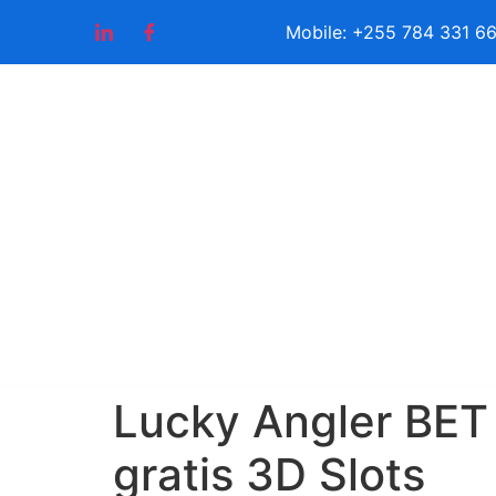
Mobile: +255 784 331 6
Lucky Angler BET 
gratis 3D Slots