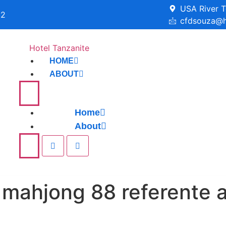
USA River T
62
cfdsouza@h
Hotel Tanzanite
HOME
ABOUT
Home
About
mahjong 88 referente a