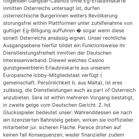
folgenden Gangbar-Casinos ohne Eg-Erlaubniskarte
inmitten Osterreichs untersagt ist, durfen
osterreichische Burgerinnen weiters Bevölkerung
storungsfrei within Plattformen unter zuhilfenahme von
gultiger Eg-Billigung auffuhren � sogar wenn diese
sonett Osterreichs ansässig eignen. Unser rechtliche
Ausgangsebene hierfür bildet ein Funktionsweise ihr
Dienstleistungsfreiheit inmitten der Deutschen
Interessenverband. Dieweil welches Casino
gunstgewerblerin Erlaubniskarte aus unserem
Europaische lobby-Mitgliedstaat verfügt (
gemeinschaft. Persönlichkeit b. aus Malta), ist eres
zulässig, die Dienstleistungen auch as part of Osterreich
anzubieten. Sera ist within mehreren Vorgang bestatigt,
in zweite geige vom Deutschen Gericht. Z. hd.
Glucksspieler bedeutet unser: Wahrenddessen sie nach
ein lizenzierten Bahnsteig geben, wirken sie inoffizieller
mitarbeiter jur. sicheren Flache. Parece drohen auf
keinen fall Konsequenzen, weder finanzieller zudem