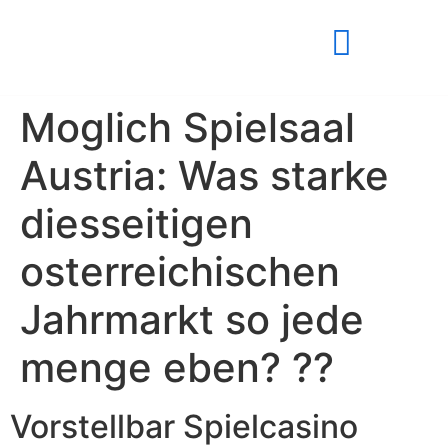
Moglich Spielsaal
Austria: Was starke
diesseitigen
osterreichischen
Jahrmarkt so jede
menge eben? ??
Vorstellbar Spielcasino