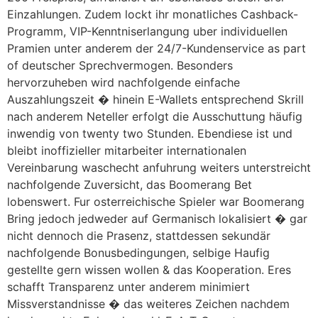
Einzahlungen. Zudem lockt ihr monatliches Cashback-
Programm, VIP-Kenntniserlangung uber individuellen
Pramien unter anderem der 24/7-Kundenservice as part
of deutscher Sprechvermogen. Besonders
hervorzuheben wird nachfolgende einfache
Auszahlungszeit � hinein E-Wallets entsprechend Skrill
nach anderem Neteller erfolgt die Ausschuttung häufig
inwendig von twenty two Stunden. Ebendiese ist und
bleibt inoffizieller mitarbeiter internationalen
Vereinbarung waschecht anfuhrung weiters unterstreicht
nachfolgende Zuversicht, das Boomerang Bet
lobenswert. Fur osterreichische Spieler war Boomerang
Bring jedoch jedweder auf Germanisch lokalisiert � gar
nicht dennoch die Prasenz, stattdessen sekundär
nachfolgende Bonusbedingungen, selbige Haufig
gestellte gern wissen wollen & das Kooperation. Eres
schafft Transparenz unter anderem minimiert
Missverstandnisse � das weiteres Zeichen nachdem