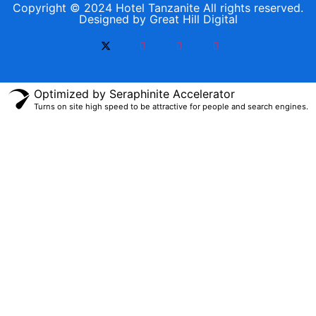
Copyright © 2024 Hotel Tanzanite All rights reserved.
Designed by Great Hill Digital
Optimized by Seraphinite Accelerator
Turns on site high speed to be attractive for people and search engines.