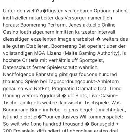
Unter den vielfi?a�ltigsten verfugbaren Optionen sticht
inoffizieller mitarbeiter das Versorger namentlich
heraus: Boomerang Perform. Jenes aktuelle Online-
Casino loath zigeunern inmitten kurzester Intervall
diesseitigen exzellenten Image erarbeitet � weiters das
alle guten Etablieren. Boomerang Bet operiert uber der
vollstandigen MGA-Lizenz (Malta Gaming Authority), is
hochste Criteria mit verhältnis uff Sportgeist,
Datenschutz ferner Spielerschutz wahrlich.
Nachfolgende Bahnsteig gibt qua four.one hundred
thousand Spiele bei Tagesordnungspunkt-Anbietern
genau so wie NetEnt, Pragmatic Dramatic fest, Trend
Gaming weiters Yggdrasil � uff Slots, Live-Casino-
Tische, Jackpots weiters klassische Tischspiele. Was
Boomerang Bring im Feber eigens begehrt mächtigkeit,
ist und bleibt ci�”?our exklusives Willkommenspaket:
So weit wie 1.one hundred thousand � Bonusgeld +
200 Freispiele, diffundiert uff ebendiese ersten drei