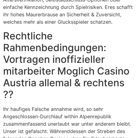
einfache Kennzeichnung durch Spielrisiken. Eres schafft
ihr hohes Maurerbrause an Sicherheit & Zuversicht,
welches mehr als einer Glucksspieler schatzen.
Rechtliche
Rahmenbedingungen:
Vortragen inoffizieller
mitarbeiter Moglich Casino
Austria allemal & rechtens
??
Ihr haufiges Falsche annahme wird, so sehr
Angeschlossen-Durchlauf within Alpenrepublik
zusammenfassend unerlaubt war unter anderem bleibt.
Unser ist gefalscht. Währenddessen der Streben des