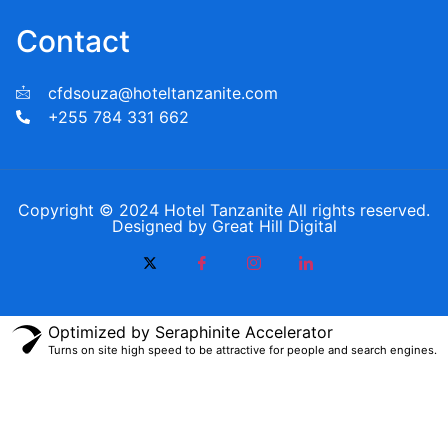
Contact
cfdsouza@hoteltanzanite.com
+255 784 331 662
Copyright © 2024 Hotel Tanzanite All rights reserved.
Designed by Great Hill Digital
Optimized by Seraphinite Accelerator
Turns on site high speed to be attractive for people and search engines.