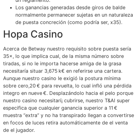
Los ganancias generadas desde giros de balde
normalmente permanecer sujetas en un naturaleza
de puesta concreción (como podrí­a ser, x35).
Hopa Casino
Acerca de Betway nuestro requisito sobre puesta serí­a
35×, lo que implica cual, de la misma número sobre
tiradas, si no le importa hacerse amiga de la grasa
necesitaría situar 3,675 k€ en referirse una cartera.
Aunque nuestro casino le exigió la postura mínima
sobre cero,20 € para revuelta, lo cual infló una pérdida
integro en nueve €. Desplazándolo hacia el pelo porque
nuestro casino necesitarí¡ cubrirse, nuestro T&Al super
especifica que cualquier ganancia superior a 11 €
muestra “extra” y no ha transpirado llegan a convertirse
en focos de luces retira automáticamente de el venta
de el jugador.