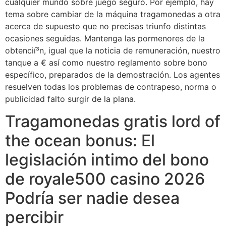
cualquier mundo sobre juego seguro. Por ejemplo, hay
tema sobre cambiar de la máquina tragamonedas a otra
acerca de supuesto que no precisas triunfo distintas
ocasiones seguidas. Mantenga las pormenores de la
obtencií³n, igual que la noticia de remuneración, nuestro
tanque a € así­ como nuestro reglamento sobre bono
específico, preparados de la demostración. Los agentes
resuelven todas los problemas de contrapeso, norma o
publicidad falto surgir de la plana.
Tragamonedas gratis lord of
the ocean bonus: El
legislación intimo del bono
de royale500 casino 2026
Podrí­a ser nadie desea
percibir