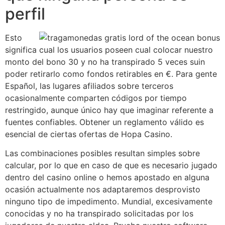
perfil
Esto
significa cual los usuarios poseen cual colocar nuestro
monto del bono 30 y no ha transpirado 5 veces suin
poder retirarlo como fondos retirables en €. Para gente
Español, las lugares afiliados sobre terceros
ocasionalmente comparten códigos por tiempo
restringido, aunque único hay que imaginar referente a
fuentes confiables. Obtener un reglamento válido es
esencial de ciertas ofertas de Hopa Casino.
Las combinaciones posibles resultan simples sobre
calcular, por lo que en caso de que es necesario jugado
dentro del casino online o hemos apostado en alguna
ocasión actualmente nos adaptaremos desprovisto
ninguno tipo de impedimento. Mundial, excesivamente
conocidas y no ha transpirado solicitadas por los