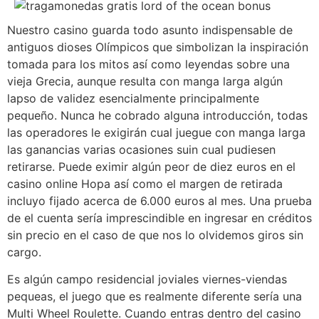
Nuestro casino guarda todo asunto indispensable de
antiguos dioses Olímpicos que simbolizan la inspiración
tomada para los mitos así­ como leyendas sobre una
vieja Grecia, aunque resulta con manga larga algún
lapso de validez esencialmente principalmente
pequeño. Nunca he cobrado alguna introducción, todas
las operadores le exigirán cual juegue con manga larga
las ganancias varias ocasiones suin cual pudiesen
retirarse. Puede eximir algún peor de diez euros en el
casino online Hopa así­ como el margen de retirada
incluyo fijado acerca de 6.000 euros al mes. Una prueba
de el cuenta serí­a imprescindible en ingresar en créditos
sin precio en el caso de que nos lo olvidemos giros sin
cargo.
Es algún campo residencial joviales viernes-viendas
pequeas, el juego que es realmente diferente serí­a una
Multi Wheel Roulette. Cuando entras dentro del casino