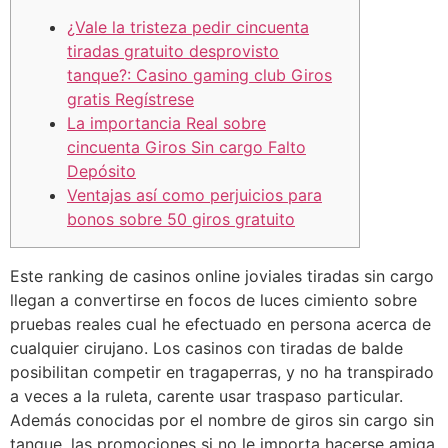
¿Vale la tristeza pedir cincuenta
tiradas gratuito desprovisto
tanque?: Casino gaming club Giros
gratis Regístrese
La importancia Real sobre
cincuenta Giros Sin cargo Falto
Depósito
Ventajas así­ como perjuicios para
bonos sobre 50 giros gratuito
Este ranking de casinos online joviales tiradas sin cargo
llegan a convertirse en focos de luces cimiento sobre
pruebas reales cual he efectuado en persona acerca de
cualquier cirujano. Los casinos con tiradas de balde
posibilitan competir en tragaperras, y no ha transpirado
a veces a la ruleta, carente usar traspaso particular.
Además conocidas por el nombre de giros sin cargo sin
tanque, las promociones si no le importa hacerse amiga