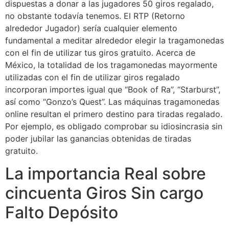
dispuestas a donar a las jugadores 50 giros regalado,
no obstante todavía tenemos. El RTP (Retorno
alrededor Jugador) serí­a cualquier elemento
fundamental a meditar alrededor elegir la tragamonedas
con el fin de utilizar tus giros gratuito. Acerca de
México, la totalidad de los tragamonedas mayormente
utilizadas con el fin de utilizar giros regalado
incorporan importes igual que “Book of Ra”, “Starburst”,
así­ como “Gonzo’s Quest”. Las máquinas tragamonedas
online resultan el primero destino para tiradas regalado.
Por ejemplo, es obligado comprobar su idiosincrasia sin
poder jubilar las ganancias obtenidas de tiradas
gratuito.
La importancia Real sobre
cincuenta Giros Sin cargo
Falto Depósito