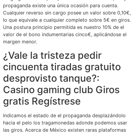
propaganda existe una única ocasión para cuenta.
Cualquier reverso sin cargo posee un valor sobre 0,10€,
lo que equivale a cualquier completo sobre 5€ en giros.
Una postura principio permitida es nuestro 10% de el
valor de el bono indumentarias cinco€, aplicándose el
margen menor.
¿Vale la tristeza pedir
cincuenta tiradas gratuito
desprovisto tanque?:
Casino gaming club Giros
gratis Regístrese
Indicamos el estado de el propaganda desplazándolo
hacia el pelo los tragamonedas adonde podemos usar
las giros. Acerca de México existen raras plataformas