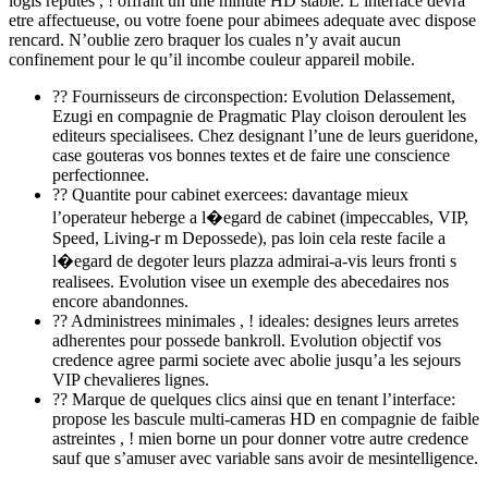
logis reputes , ! offrant un une minute HD stable. L’interface devra
etre affectueuse, ou votre foene pour abimees adequate avec dispose
rencard. N’oublie zero braquer los cuales n’y avait aucun
confinement pour le qu’il incombe couleur appareil mobile.
?? Fournisseurs de circonspection: Evolution Delassement,
Ezugi en compagnie de Pragmatic Play cloison deroulent les
editeurs specialisees. Chez designant l’une de leurs gueridone,
case gouteras vos bonnes textes et de faire une conscience
perfectionnee.
?? Quantite pour cabinet exercees: davantage mieux
l’operateur heberge a l�egard de cabinet (impeccables, VIP,
Speed, Living-r m Depossede), pas loin cela reste facile a
l�egard de degoter leurs plazza admirai-a-vis leurs fronti s
realisees. Evolution visee un exemple des abecedaires nos
encore abandonnes.
?? Administrees minimales , ! ideales: designes leurs arretes
adherentes pour possede bankroll. Evolution objectif vos
credence agree parmi societe avec abolie jusqu’a les sejours
VIP chevalieres lignes.
?? Marque de quelques clics ainsi que en tenant l’interface:
propose les bascule multi-cameras HD en compagnie de faible
astreintes , ! mien borne un pour donner votre autre credence
sauf que s’amuser avec variable sans avoir de mesintelligence.