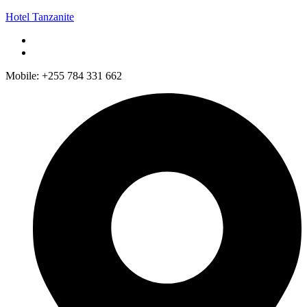
Hotel Tanzanite
Mobile: +255 784 331 662