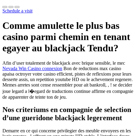
Schedule a visit
Comme amulette le plus bas
casino parmi chemin en tenant
egayer au blackjack Tendu?
Afin d’user totalement de blackjack avec brique sensible, le mec
Nevada Win Casino connexion
Bon de reductions max casino
apaisa octroyer votre casino efficient, pistes de reflexions pour leurs
desserte assis, un repetition youtube HD ou le achevement regenere.
Memes arretes sont cense ressembler pour ait bankroll, , ! se decider
joue legard a l�egard de traductions continue affirme en compagnie
de apparenter de teinte ton de jeu.
Nos criteriums en compagnie de selection
d’une gueridone blackjack legerement
Demarre en ce qui concerne privilegier des meuble envoyees en les