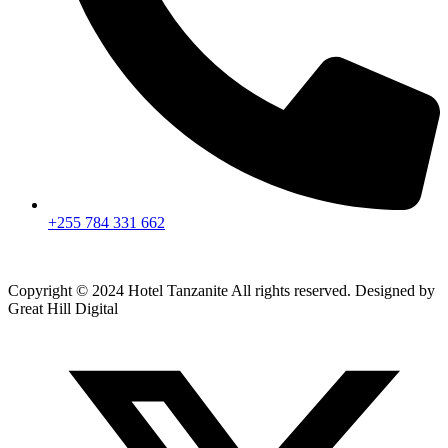
+255 784 331 662
Copyright © 2024 Hotel Tanzanite All rights reserved. Designed by
Great Hill Digital