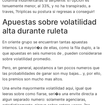
columna indumentarias la serpiente. El opcion es
tenuemente menor, al 33%, y no ha transpirado, a
traves, ?triplicas su postura si regresas a conseguir!
Apuestas sobre volatilidad
alta durante ruleta
En oriente grupo se encuentran tantas apuestas
internos. La mayori�a de ellas, como la fila duplo, a la
que apuestas en seis numeros de , pueden considerarse
sobre volatilidad promedio.
Pero, en general, apostamos a tan pocos numeros que
las probabilidades de
g
anar son muy bajas… y, por ello,
los premios son mucho mas altos.
Una envite mayormente volatilidad aqui, igual que
leeras sobre como fiarse, seri�a una envite directa a
algun separado numero: solamente agenciaras,
estadisticamente, ningun sobre entero veces, ?no