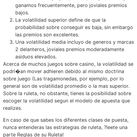
ganamos frecuentemente, pero joviales premios
bajos.
La volatilidad superior define de que la
probabilidad sobre conseguir es baja, sin embargo
las premios son excelentes.
Una volatilidad media incluyo de generos y marcas
2 delanteros, joviales premios moderadamente
asiduos elevados.
Acerca de muchos juegos sobre casino, la volatilidad se
podri�an mover adhieren debido al mismo doctrina
sobre juego (Las tragamonedas, por ejemplo, por lo
general son de volatilidad promedio o la mas superior.
Sobre la ruleta, no obstante, tienes la posibilidad sobre
escoger la volatilidad segun el modelo de apuesta que
realizes.
En caso de que sabes los diferentes clases de puesta,
nunca entenderas las estrategias de ruleta, ?leete una
parte Reglas de su Ruleta!