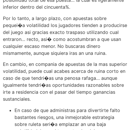
posibilidad total de esa puesta… la cual es ligeramente
inferior dentro del cincuenta%.
Por lo tanto, a largo plazo, con apuestas sobre
pequei�a volatilidad los jugadores tienden a producirse
del juego asi gracias exacto traspaso utilizando cual
entraron… recto, asi� como acostumbran a que usan
cualquier escaso menor. No buscaras dinero
mismamente, aunque siquiera iras an una ruina.
En cambio, en compania de apuestas de la mas superior
volatilidad, puede cual acabes acerca de ruina corto en
caso de que tendri�as una penosa rafaga… aunque
igualmente tendri�as oportunidades razonables sobre
irte a residencia con el pasar del tiempo ganancias
sustanciales.
En caso de que administras para divertirte falto
bastantes riesgos, una inmejorable estrategia
sobre ruleta seri�a emplazar an una baja