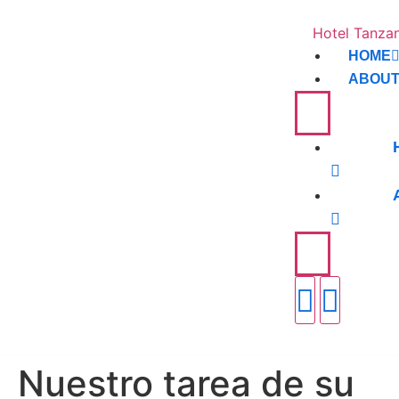
Hotel Tanzan
HOME
ABOU
Nuestro tarea de su