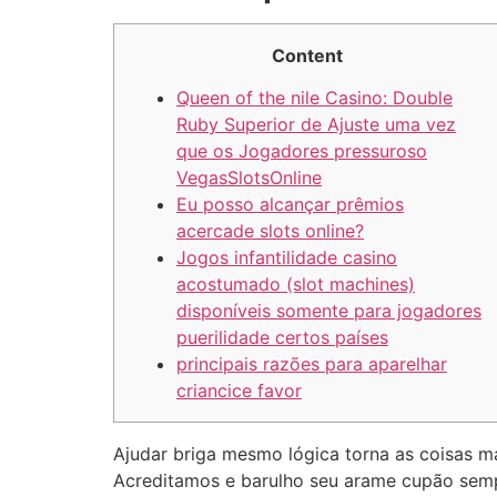
Content
Queen of the nile Casino: Double
Ruby Superior de Ajuste uma vez
que os Jogadores pressuroso
VegasSlotsOnline
Eu posso alcançar prêmios
acercade slots online?
Jogos infantilidade casino
acostumado (slot machines)
disponíveis somente para jogadores
puerilidade certos países
principais razões para aparelhar
criancice favor
Ajudar briga mesmo lógica torna as coisas m
Acreditamos e barulho seu arame cupão semp