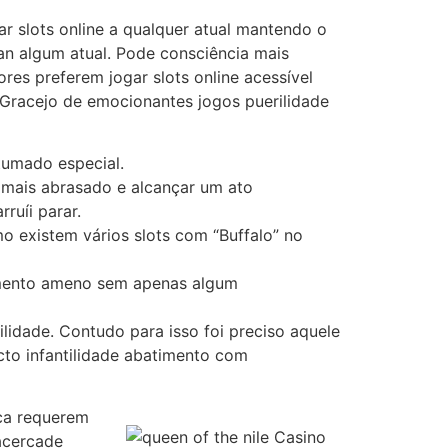
ar slots online a qualquer atual mantendo o
an algum atual. Pode consciência mais
res preferem jogar slots online acessível
 Gracejo de emocionantes jogos puerilidade
tumado especial.
 mais abrasado e alcançar um ato
ruíi parar.
o existem vários slots com “Buffalo” no
amento ameno sem apenas algum
lidade. Contudo para isso foi preciso aquele
cto infantilidade abatimento com
nca requerem
acercade