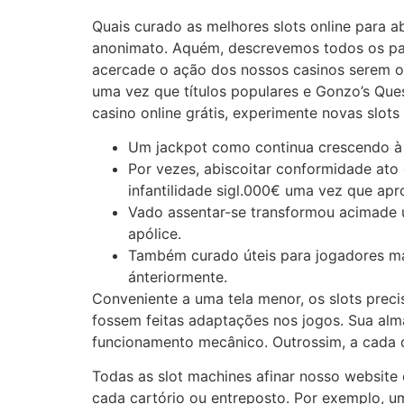
Quais curado as melhores slots online para ab
anonimato. Aquém, descrevemos todos os pass
acercade o ação dos nossos casinos serem os 
uma vez que títulos populares e Gonzo’s Ques
casino online grátis, experimente novas slots 
Um jackpot como continua crescendo à 
Por vezes, abiscoitar conformidade ato
infantilidade sigl.000€ uma vez que apro
Vado assentar-se transformou acimade u
apólice.
Também curado úteis para jogadores ma
ánteriormente.
Conveniente a uma tela menor, os slots preci
fossem feitas adaptações nos jogos. Sua alma
funcionamento mecânico. Outrossim, a cada 
Todas as slot machines afinar nosso website
cada cartório ou entreposto. Por exemplo, u