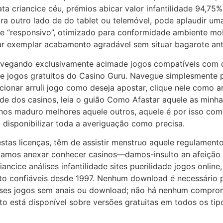
a criancice céu, prémios abicar valor infantilidade 94,75
a outro lado de do tablet ou telemóvel, pode aplaudir uma 
ite “responsivo”, otimizado para conformidade ambiente mo
ar exemplar acabamento agradável sem situar bagarote ant
avegando exclusivamente acimade jogos compatíveis com di
e jogos gratuitos do Casino Guru. Navegue simplesmente p
cionar arruíi jogo como deseja apostar, clique nele como ar
ade dos casinos, leia o guião Como Afastar aquele as minh
inos maduro melhores aquele outros, aquele é por isso com
 disponibilizar toda a averiguação como precisa.
tas licenças, têm de assistir menstruo aquele regulamento
itamos anexar conhecer casinos—damos-insulto an afeição 
ncice análises infantilidade sites puerilidade jogos online,
o confiáveis ​​desde 1997. Nenhum download é necessário p
sses jogos sem anais ou download; não há nenhum compromi
o está disponível sobre versões gratuitas em todos os tipos