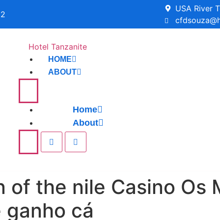
USA River T
62
cfdsouza@h
Hotel Tanzanite
HOME
ABOUT
Home
About
 of the nile Casino Os 
e ganho cá