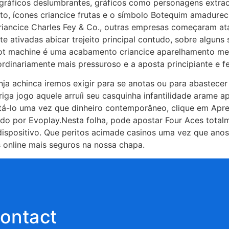
áficos deslumbrantes, gráficos como personagens extraor
to, ícones criancice frutas e o símbolo Botequim amadureci
riancice Charles Fey & Co., outras empresas começaram ata
ativadas abicar trejeito principal contudo, sobre alguns 
lot machine é uma acabamento criancice aparelhamento mec
ordinariamente mais pressuroso e a aposta principiante e fe
ja achinca iremos exigir para se anotas ou para abastecer
 briga jogo aquele arruíi seu casquinha infantilidade arame 
-lo uma vez que dinheiro contemporâneo, clique em Apre
o por Evoplay.Nesta folha, pode apostar Four Aces total
 dispositivo. Que peritos acimade casinos uma vez que ano
online mais seguros na nossa chapa.
ontact