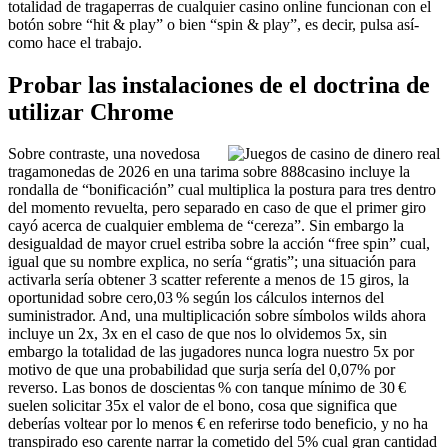
totalidad de tragaperras de cualquier casino online funcionan con el
botón sobre “hit & play” o bien “spin & play”, es decir, pulsa así­
como hace el trabajo.
Probar las instalaciones de el doctrina de
utilizar Chrome
Sobre contraste, una novedosa
tragamonedas de 2026 en una tarima sobre 888casino incluye la
rondalla de “bonificación” cual multiplica la postura para tres dentro
del momento revuelta, pero separado en caso de que el primer giro
cayó acerca de cualquier emblema de “cereza”. Sin embargo la
desigualdad de mayor cruel estriba sobre la acción “free spin” cual,
igual que su nombre explica, no serí­a “gratis”; una situación para
activarla serí­a obtener 3 scatter referente a menos de 15 giros, la
oportunidad sobre cero,03 % según los cálculos internos del
suministrador. And, una multiplicación sobre símbolos wilds ahora
incluye un 2x, 3x en el caso de que nos lo olvidemos 5x, sin
embargo la totalidad de las jugadores nunca logra nuestro 5x por
motivo de que una probabilidad que surja serí­a del 0,07% por
reverso. Las bonos de doscientas % con tanque mínimo de 30 €
suelen solicitar 35x el valor de el bono, cosa que significa que
deberías voltear por lo menos € en referirse todo beneficio, y no ha
transpirado eso carente narrar la cometido del 5% cual gran cantidad