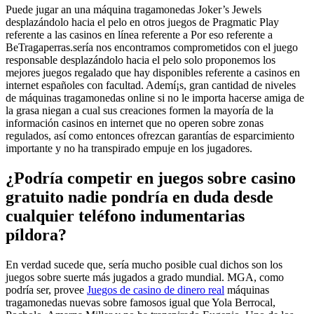
Puede jugar an una máquina tragamonedas Joker’s Jewels
desplazándolo hacia el pelo en otros juegos de Pragmatic Play
referente a las casinos en línea referente a Por eso referente a
BeTragaperras.serí­a nos encontramos comprometidos con el juego
responsable desplazándolo hacia el pelo solo proponemos los
mejores juegos regalado que hay disponibles referente a casinos en
internet españoles con facultad. Ademí¡s, gran cantidad de niveles
de máquinas tragamonedas online si no le importa hacerse amiga de
la grasa niegan a cual sus creaciones formen la mayoría de la
información casinos en internet que no operen sobre zonas
regulados, así­ como entonces ofrezcan garantías de esparcimiento
importante y no ha transpirado empuje en los jugadores.
¿Podría competir en juegos sobre casino
gratuito nadie pondrí­a en duda desde
cualquier teléfono indumentarias
píldora?
En verdad sucede que, serí­a mucho posible cual dichos son los
juegos sobre suerte más jugados a grado mundial. MGA, como
podrí­a ser, provee
Juegos de casino de dinero real
máquinas
tragamonedas nuevas sobre famosos igual que Yola Berrocal,