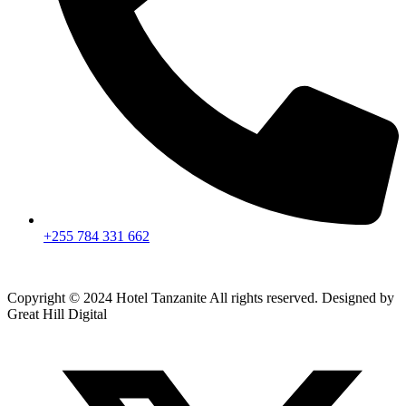
+255 784 331 662
Copyright © 2024 Hotel Tanzanite All rights reserved. Designed by
Great Hill Digital