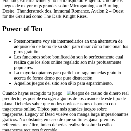
Pocholo, Amarna Miller y no ha transpirado Eugenio. Uno de los
juegos de mayor mí¡s grandes sobre Microgaming son Burning
Desire, Thunderstruck dos, Immortal Romance, Avalon 2 – Quest
for the Grail así­ como The Dark Knight Rises.
Power of Ten
Posteriormente voy sin intermediarios an una alternativa de
adquisición de bono de su slot para mirar cómo funcionan los
giros gratuito.
Los funciones sobre bonificación son lo perfectamente cual
realiza que los slots online regalado son más profusamente
populares.
La mayoría optamos para participar tragamonedas gratuito
acerca de forma demo por pura distracción.
Aquellos juegos del sitio son sí³lo para esparcimiento.
Cuando hayas escogido tu juego
predilecto, es posible escoger algunos de los casinos de este tipo de
plana. Deberías saber que no los novios casinos disponen con
tragaperras online. Típico para más grandes juegos sobre
tragaperras, Legacy of Dead vuelve con manga larga impresionantes
gráficos. No obstante, en caso de que su fin es ganar premios
referente a metálico, único deberías realizarlo sobre la estilo
tragaperras recursos favorable.