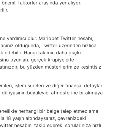
nemli faktörler arasında yer alıyor.
lir.
ine yardımcı olur. Mariobet Twitter hesabı,
yacınız olduğunda, Twitter üzerinden hızlıca
lik edebilir. Hangi takımın daha güçlü
sino oyunları, gerçek krupiyelerle
tınızdır, bu yüzden müşterilerimize kesintisiz
leri, işlem süreleri ve diğer finansal detaylar
is dünyasının büyüleyici atmosferine bırakmaya
 genellikle herhangi bir belge talep etmez ama
a 18 yaşın altındaysanız, çevrenizdeki
itter hesabını takip ederek, sorularınıza hızlı