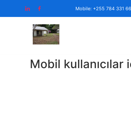
Mobile: +255 784 331 6
Mobil kullanıcılar