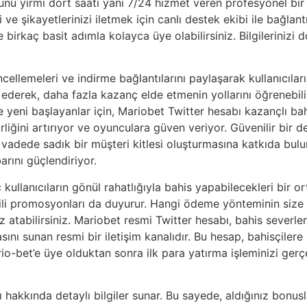
günü yirmi dört saati yani 7/24 hizmet veren profesyonel bi
ri ve şikayetlerinizi iletmek için canlı destek ekibi ile bağl
birkaç basit adımla kolayca üye olabilirsiniz. Bilgilerinizi 
ncellemeleri ve indirme bağlantılarını paylaşarak kullanıcılar
ederek, daha fazla kazanç elde etmenin yollarını öğrenebilirs
le yeni başlayanlar için, Mariobet Twitter hesabı kazançlı ba
irliğini artırıyor ve oyunculara güven veriyor. Güvenilir bir 
adede sadık bir müşteri kitlesi oluşturmasına katkıda bulunu
arını güçlendiriyor.
enç kullanıcıların gönül rahatlığıyla bahis yapabilecekleri bir
gili promosyonları da duyurur. Hangi ödeme yönteminin siz
öz atabilirsiniz. Mariobet resmi Twitter hesabı, bahis severl
asını sunan resmi bir iletişim kanalıdır. Bu hesap, bahisçiler
Mario-bet’e üye olduktan sonra ilk para yatırma işleminizi ge
hakkında detaylı bilgiler sunar. Bu sayede, aldığınız bonusl