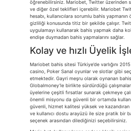
öğrenebilirsiniz. Mariobet, Twitter üzerinden
ve diğer özel teklifleri içerebilir. Mariobet T
hesabı, kullanıcılara sorumlu bahis yapmanın ö
gizliliği konusunda titiz bir şekilde çalışır. T
uygulamayı kullanarak bahis yapmak daha kolay ve
endişe duymadan bahis yapmalarını sağlar.
Kolay ve hızlı Üyelik 
Mariobet bahis sitesi Türkiye’de varlığını 2015
casino, Poker Sanal oyunlar ve slotlar gibi se
etmektedir. Gayri meşru olarak oynanan bahisle
Globalmoney’le birlikte sürdürdüğü çalışmalar 
üyelerine çeşitli fırsatlar sunarak çekmeye ça
önemli misyonu da güvenli bir ortamda kullanıc
güvenli, hizmet kalitesi yüksek ve kazandıran
ve kullanıcı dostu arayüzü ile size pratik bir
seçenek arasından dilediğinizi seçebilirsiniz.