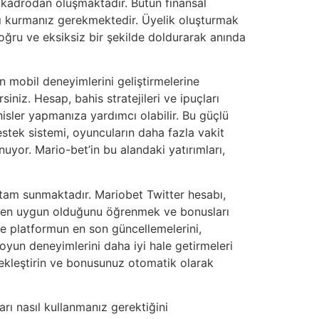
r kadrodan oluşmaktadır. Bütün finansal
antı kurmanız gerekmektedir. Üyelik oluşturmak
doğru ve eksiksiz bir şekilde doldurarak anında
ın mobil deneyimlerini geliştirmelerine
iniz. Hesap, bahis stratejileri ve ipuçları
hisler yapmanıza yardımcı olabilir. Bu güçlü
destek sistemi, oyuncuların daha fazla vakit
yor. Mario-bet’in bu alandaki yatırımları,
 ortam sunmaktadır. Mariobet Twitter hesabı,
e en uygun olduğunu öğrenmek ve bonusları
ere platformun en son güncellemelerini,
e oyun deneyimlerini daha iyi hale getirmeleri
rçekleştirin ve bonusunuz otomatik olarak
arı nasıl kullanmanız gerektiğini