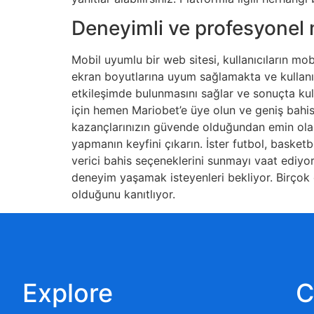
Deneyimli ve profesyonel 
Mobil uyumlu bir web sitesi, kullanıcıların mob
ekran boyutlarına uyum sağlamakta ve kullanıcı
etkileşimde bulunmasını sağlar ve sonuçta kul
için hemen Mariobet’e üye olun ve geniş bahis s
kazançlarınızın güvende olduğundan emin olabili
yapmanın keyfini çıkarın. İster futbol, basket
verici bahis seçeneklerini sunmayı vaat ediyor
deneyim yaşamak isteyenleri bekliyor. Birçok g
olduğunu kanıtlıyor.
Explore
C