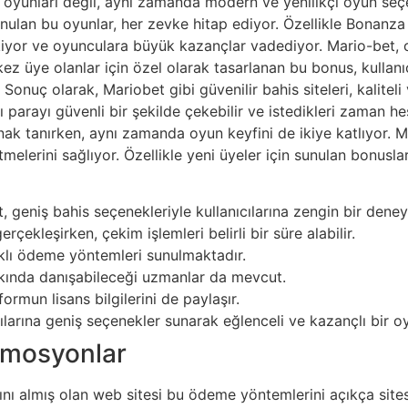
no oyunları değil, aynı zamanda modern ve yenilikçi oyun seç
ulan bu oyunlar, her zevke hitap ediyor. Özellikle Bonanza 
kiyor ve oyunculara büyük kazançlar vadediyor. Mario-bet,
ez üye olanlar için özel olarak tasarlanan bu bonus, kullanıc
Sonuç olarak, Mariobet gibi güvenilir bahis siteleri, kalitel
ı parayı güvenli bir şekilde çekebilir ve istedikleri zaman hesa
anak tanırken, aynı zamanda oyun keyfini de ikiye katlıyor. M
tmelerini sağlıyor. Özellikle yeni üyeler için sunulan bonus
, geniş bahis seçenekleriyle kullanıcılarına zengin bir dene
rçekleşirken, çekim işlemleri belirli bir süre alabilir.
arklı ödeme yöntemleri sunulmaktadır.
hakkında danışabileceği uzmanlar da mevcut.
ormun lisans bilgilerini de paylaşır.
cılarına geniş seçenekler sunarak eğlenceli ve kazançlı bir 
omosyonlar
nı almış olan web sitesi bu ödeme yöntemlerini açıkça sites