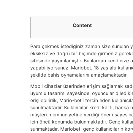
Content
Para çekmek istediğiniz zaman size sunulan yön
eksiksiz ve doğru bir biçimde girmeniz gerek
sitesinde yayımlamıştır. Bunlardan kendinize
yapabiliyorsunuz. Mariobet, 18 yaş altı kullanıc
şekilde bahis oynamalarını amaçlamaktadır.
Mobil cihazlar üzerinden erişim sağlamak sade
uyumlu tasarımı sayesinde, oyuncular diledikler
erişilebilirlik, Mario-bet’i tercih eden kullanı
sunulmaktadır. Kullanıcılar kredi kartı, banka
müşteri memnuniyetine verdiği önem sayesinde k
için öncü konumda bulunmaktadır. Genç kullanıc
sunmaktadır. Mariobet, genç kullanıcıların ko