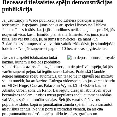
Deceased tiešsaistes spēļu demonstrācijas
publikācija
Ja jūsu Enjoy’n Wade publikācija no Lifeless pozīcijas ir jūsu
iecienītākā, iespējams, jums patiks arī spēlēt History no Lifeless.
Jauns mīnuss ir tāds, ka, ja jūsu nodilums netiks pieņemts precīzi, jūs
noņemsit visu, kas ir laimēts, piemēram, laimestu, kas jums jau ir
bijis. Tas var būt liels, jo, ja jums ir paveicies (kā man!) un
3. darbības sākumposmā vai varbūt vairāk izkliedēsit, jo stimulējošā
lode ir aktīva, jūs saņemsiet papildu 10 bezmaksas apgriezienus.
Jūs varētu spēlēt totalizatora laikā
kazino, kuriem ir tiesības piedalīties
sabiedriskajos azartspēļu uzņēmumos, un tie piedāvā iespēju, lai jūs
varētu saņemt peļņu, lai iegūtu savas balvas. Praktiskā Gamble
ģenerē jaunākos spēļu automātus, un tagad tie ir kļuvuši par milzīgu
sajūtu tīmeklī, kā arī kazino. Līdzīga videospēle, ko jūs varētu baudīt
no MGM Huge, Caesars Palace un Wynn, kā arī visiem kazino
Atlantic Urban zonā un Reno. Lai iegūtu diezgan labu izvēli ārpus
bezmaksas spēlēm, ir visas mūsu populārās spēļu automātu sadaļas
vai Vegas spēļu automātu sadaļas. Šeit jūs varat spēlēt visus
populāros slotus kopā ar jaunākajām zīmola spēlēm, nevis izmantot
atsevišķus centus. Ne visi porti ir izstrādāti vienādi, kā arī cita
programmatūra nodrošina arī papildu iespējas, grafikas un