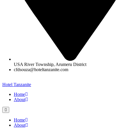
USA River Township, Arumeru District
cfdsouza@hoteltanzanite.com
Hotel Tanzanite
Home
About
Home
About