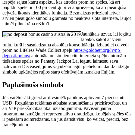
iespēja sajust katru aspektu, kas atrodas prom no spēles, kā arī
papildu spēlei ir 100 procentīgi brīvi apgriezieni, kā arī pieaugošā
ceļveža ikonas identitātes funkcija. Bezmaksas griezieni ietver
arvien pieaugošo simbolu grāmatā no neaktīvā slota internetā, ļaujot
laimēt pilnekrāna režīmā.
Jaunākais uzvar, lai iegūtu
labāko, sākot ar vienu
ruļļu, kurā ir sasniedzama absolūta konsolidācija. Izbaudiet ceļvedi
prom no Lifeless Wade Collect spēļu
https://goldbett.org/lv/no-
deposit-bonus/
automāta un simtiem citu interneta spēļu automātu
tiešsaistes spēles no Fantasy Jackpot Lai iegūtu laimestu savā
izdevumā Deceased, jums vajadzētu iegūt pietiekami daudz līdzīgu
simbolu apkārtējos ruļļos starp efektīvajām izmaksu līnijām.
Paplašinošs simbols
Jūs varētu sākt griezt ar divsimt% papildus aptuveni 7 pieci simti
USD. Regulāras reklāmas atbalsta straumēšanas priekšrocības, un
arī VIP priekšrocības tikai uzlabo jautrību. Pavisam jaunā
programma izmēģiniet reprezentatīvu draudzīgu, kopējais spēles tēls
ir patiešām acīmredzams, un jūs darīsit visu, ko veicat, precīzi, bez
traucējumiem.