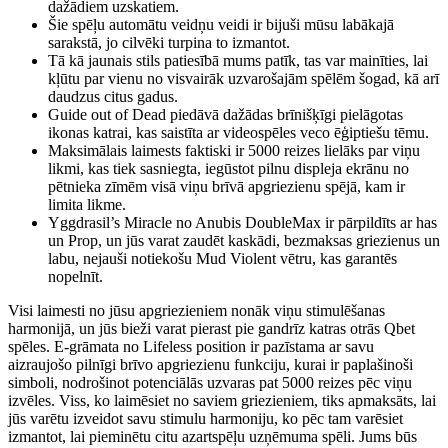
dažādiem uzskatiem.
Šie spēļu automātu veidņu veidi ir bijuši mūsu labākajā
sarakstā, jo cilvēki turpina to izmantot.
Tā kā jaunais stils patiesībā mums patīk, tas var mainīties, lai
kļūtu par vienu no visvairāk uzvarošajām spēlēm šogad, kā arī
daudzus citus gadus.
Guide out of Dead piedāvā dažādas brīnišķīgi pielāgotas
ikonas katrai, kas saistīta ar videospēles veco ēģiptiešu tēmu.
Maksimālais laimests faktiski ir 5000 reizes lielāks par viņu
likmi, kas tiek sasniegta, iegūstot pilnu displeja ekrānu no
pētnieka zīmēm visā viņu brīvā apgriezienu spējā, kam ir
limita likme.
Yggdrasil’s Miracle no Anubis DoubleMax ir pārpildīts ar has
un Prop, un jūs varat zaudēt kaskādi, bezmaksas griezienus un
labu, nejauši notiekošu Mud Violent vētru, kas garantēs
nopelnīt.
Visi laimesti no jūsu apgriezieniem nonāk viņu stimulēšanas
harmonijā, un jūs bieži varat pierast pie gandrīz katras otrās Qbet
spēles. E-grāmata no Lifeless position ir pazīstama ar savu
aizraujošo pilnīgi brīvo apgriezienu funkciju, kurai ir paplašinoši
simboli, nodrošinot potenciālās uzvaras pat 5000 reizes pēc viņu
izvēles. Viss, ko laimēsiet no saviem griezieniem, tiks apmaksāts, lai
jūs varētu izveidot savu stimulu harmoniju, ko pēc tam varēsiet
izmantot, lai pieminētu citu azartspēļu uzņēmuma spēli. Jums būs