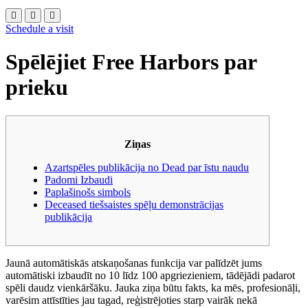
Schedule a visit
Spēlējiet Free Harbors par
prieku
Ziņas
Azartspēles publikācija no Dead par īstu naudu
Padomi Izbaudi
Paplašinošs simbols
Deceased tiešsaistes spēļu demonstrācijas
publikācija
Jaunā automātiskās atskaņošanas funkcija var palīdzēt jums
automātiski izbaudīt no 10 līdz 100 apgriezieniem, tādējādi padarot
spēli daudz vienkāršāku. Jauka ziņa būtu fakts, ka mēs, profesionāļi,
varēsim attīstīties jau tagad, reģistrējoties starp vairāk nekā