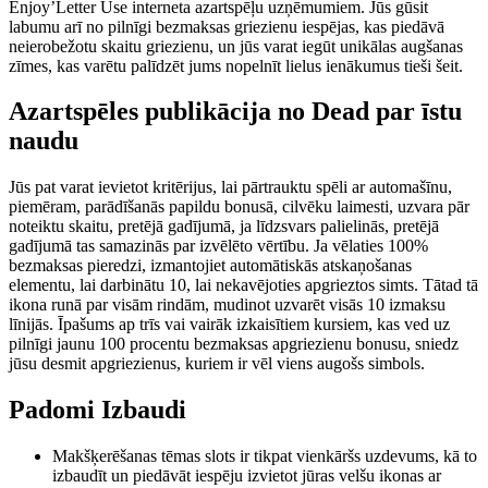
Enjoy’Letter Use interneta azartspēļu uzņēmumiem.
Jūs gūsit
labumu arī no pilnīgi bezmaksas griezienu iespējas, kas piedāvā
neierobežotu skaitu griezienu, un jūs varat iegūt unikālas augšanas
zīmes, kas varētu palīdzēt jums nopelnīt lielus ienākumus tieši šeit.
Azartspēles publikācija no Dead par īstu
naudu
Jūs pat varat ievietot kritērijus, lai pārtrauktu spēli ar automašīnu,
piemēram, parādīšanās papildu bonusā, cilvēku laimesti, uzvara pār
noteiktu skaitu, pretējā gadījumā, ja līdzsvars palielinās, pretējā
gadījumā tas samazinās par izvēlēto vērtību. Ja vēlaties 100%
bezmaksas pieredzi, izmantojiet automātiskās atskaņošanas
elementu, lai darbinātu 10, lai nekavējoties apgrieztos simts. Tātad tā
ikona runā par visām rindām, mudinot uzvarēt visās 10 izmaksu
līnijās. Īpašums ap trīs vai vairāk izkaisītiem kursiem, kas ved uz
pilnīgi jaunu 100 procentu bezmaksas apgriezienu bonusu, sniedz
jūsu desmit apgriezienus, kuriem ir vēl viens augošs simbols.
Padomi Izbaudi
Makšķerēšanas tēmas slots ir tikpat vienkāršs uzdevums, kā to
izbaudīt un piedāvāt iespēju izvietot jūras velšu ikonas ar