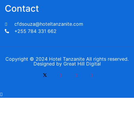
Contact
cfdsouza@hoteltanzanite.com
+255 784 331 662
Copyright © 2024 Hotel Tanzanite All rights reserved.
Designed by Great Hill Digital