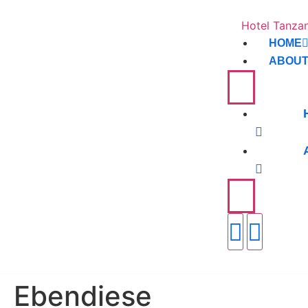
Hotel Tanzan
HOME
ABOU
Ebendiese