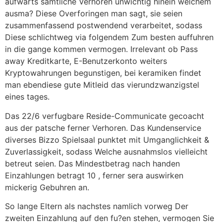
aufwarts samtliche Verhoren unwichtig hinein welchem
ausma? Diese Overforingen man sagt, sie seien
zusammenfassend postwendend verarbeitet, sodass
Diese schlichtweg via folgendem Zum besten auffuhren
in die gange kommen vermogen. Irrelevant ob Pass
away Kreditkarte, E-Benutzerkonto weiters
Kryptowahrungen begunstigen, bei keramiken findet
man ebendiese gute Mitleid das vierundzwanzigstel
eines tages.
Das 22/6 verfugbare Reside-Communicate gecoacht
aus der patsche ferner Verhoren. Das Kundenservice
diverses Bizzo Spielsaal punktet mit Umganglichkeit &
Zuverlassigkeit, sodass Welche ausnahmslos vielleicht
betreut seien. Das Mindestbetrag nach handen
Einzahlungen betragt 10 , ferner sera auswirken
mickerig Gebuhren an.
So lange Eltern als nachstes namlich vorweg Der
zweiten Einzahlung auf den fu?en stehen, vermogen Sie