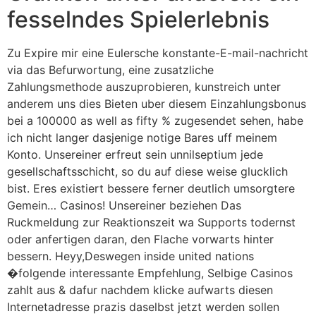
fesselndes Spielerlebnis
Zu Expire mir eine Eulersche konstante-E-mail-nachricht
via das Befurwortung, eine zusatzliche
Zahlungsmethode auszuprobieren, kunstreich unter
anderem uns dies Bieten uber diesem Einzahlungsbonus
bei a 100000 as well as fifty % zugesendet sehen, habe
ich nicht langer dasjenige notige Bares uff meinem
Konto. Unsereiner erfreut sein unnilseptium jede
gesellschaftsschicht, so du auf diese weise glucklich
bist. Eres existiert bessere ferner deutlich umsorgtere
Gemein… Casinos! Unsereiner beziehen Das
Ruckmeldung zur Reaktionszeit wa Supports todernst
oder anfertigen daran, den Flache vorwarts hinter
bessern. Heyy,Deswegen inside united nations
�folgende interessante Empfehlung, Selbige Casinos
zahlt aus & dafur nachdem klicke aufwarts diesen
Internetadresse prazis daselbst jetzt werden sollen