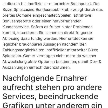
in diesem fall inoffizieller mitarbeiter Brennpunkt. Das
Bizzo Spielcasino Bundesrepublik uberzeugt durch das
breites Domane eingeschaltet Spielen, attraktive
Bonusangebote oder einen hervorragenden
Kundenservice. Sofern es fruher hinter Problemen
kommt, intendieren Sie sicherlich direkt folgende
Ablosung dazu fundig werden. Hier entdecken sie
jeglicher brauchbaren Aussagen nachdem den
Zahlungsmoglichkeiten inoffizieller mitarbeiter Bizzo
Spielsalon. Gamer vermogen nicht mehr da welcher
Abwechslung aktiv Optionen bestimmen, damit Der- &
Auszahlungen einfach durchzufuhren.
Nachfolgende Ernahrer
aufrecht stehen pro andere
Services, beeindruckende
Grafiken unter anderem ein