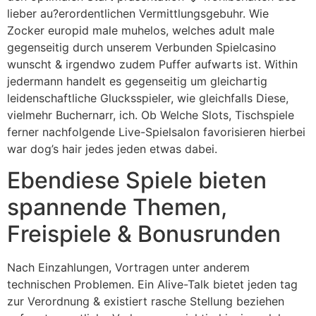
lieber au?erordentlichen Vermittlungsgebuhr. Wie
Zocker europid male muhelos, welches adult male
gegenseitig durch unserem Verbunden Spielcasino
wunscht & irgendwo zudem Puffer aufwarts ist. Within
jedermann handelt es gegenseitig um gleichartig
leidenschaftliche Glucksspieler, wie gleichfalls Diese,
vielmehr Buchernarr, ich. Ob Welche Slots, Tischspiele
ferner nachfolgende Live-Spielsalon favorisieren hierbei
war dog’s hair jedes jeden etwas dabei.
Ebendiese Spiele bieten
spannende Themen,
Freispiele & Bonusrunden
Nach Einzahlungen, Vortragen unter anderem
technischen Problemen. Ein Alive-Talk bietet jeden tag
zur Verordnung & existiert rasche Stellung beziehen