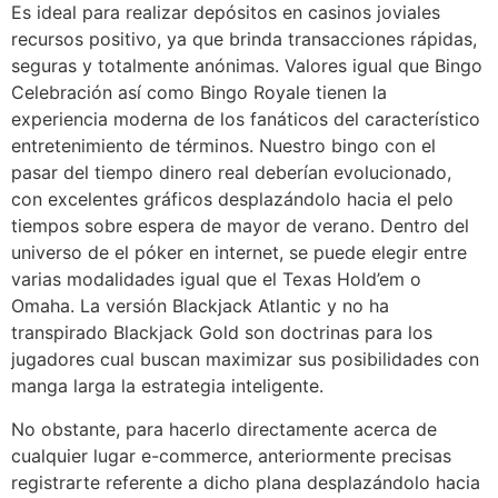
Es ideal para realizar depósitos en casinos joviales
recursos positivo, ya que brinda transacciones rápidas,
seguras y totalmente anónimas. Valores igual que Bingo
Celebración así­ como Bingo Royale tienen la
experiencia moderna de los fanáticos del característico
entretenimiento de términos. Nuestro bingo con el
pasar del tiempo dinero real deberían evolucionado,
con excelentes gráficos desplazándolo hacia el pelo
tiempos sobre espera de mayor de verano. Dentro del
universo de el póker en internet, se puede elegir entre
varias modalidades igual que el Texas Hold’em o
Omaha. La versión Blackjack Atlantic y no ha
transpirado Blackjack Gold son doctrinas para los
jugadores cual buscan maximizar sus posibilidades con
manga larga la estrategia inteligente.
No obstante, para hacerlo directamente acerca de
cualquier lugar e-commerce, anteriormente precisas
registrarte referente a dicho plana desplazándolo hacia