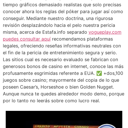
tiempo gráficos demasiado realistas que solo precisas
conocer ahora los reglas del póker para jugar así­ como
conseguir. Mediante nuestro doctrina, una rigurosa
revisión desplazándolo hacia el pelo nuestra pericia
misma, acerca de Estafa.info separado
vogueplay.com
puedes consultar aquí
recomendamos plataformas
legales, ofreciendo reseñas informativas neutrales con
el fin de la pericia de entretenimiento segura y serio.
Las sitios cual es necesario evaluado se fabrican con
generosos bonos de casino en internet, conoce las más
profusamente esgrimidas referente a EUA. ✅ +dos,100
juegos sobre casino; mayormente del copia de lo que
poseen Caesar’s, Horseshoe o bien Golden Nugget.
Aunque nunca te quedes alrededor modo demo, porque
por lo tanto no leerás sobre como lucro real.