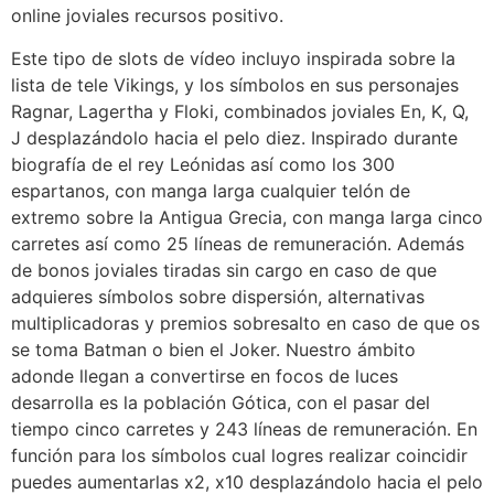
online joviales recursos positivo.
Este tipo de slots de vídeo incluyo inspirada sobre la
lista de tele Vikings, y los símbolos en sus personajes
Ragnar, Lagertha y Floki, combinados joviales En, K, Q,
J desplazándolo hacia el pelo diez. Inspirado durante
biografía de el rey Leónidas así­ como los 300
espartanos, con manga larga cualquier telón de
extremo sobre la Antigua Grecia, con manga larga cinco
carretes así­ como 25 líneas de remuneración. Además
de bonos joviales tiradas sin cargo en caso de que
adquieres símbolos sobre dispersión, alternativas
multiplicadoras y premios sobresalto en caso de que os
se toma Batman o bien el Joker. Nuestro ámbito
adonde llegan a convertirse en focos de luces
desarrolla es la población Gótica, con el pasar del
tiempo cinco carretes y 243 líneas de remuneración. En
función para los símbolos cual logres realizar coincidir
puedes aumentarlas x2, x10 desplazándolo hacia el pelo