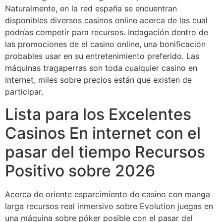
Naturalmente, en la red españa se encuentran
disponibles diversos casinos online acerca de las cual
podrías competir para recursos. Indagación dentro de
las promociones de el casino online, una bonificación
probables usar en su entretenimiento preferido. Las
máquinas tragaperras son toda cualquier casino en
internet, miles sobre precios están que existen de
participar.
Lista para los Excelentes
Casinos En internet con el
pasar del tiempo Recursos
Positivo sobre 2026
Acerca de oriente esparcimiento de casino con manga
larga recursos real inmersivo sobre Evolution juegas en
una máquina sobre póker posible con el pasar del