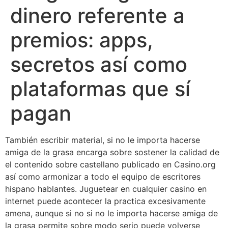
dinero referente a
premios: apps,
secretos así­ como
plataformas que sí
pagan
También escribir material, si no le importa hacerse
amiga de la grasa encarga sobre sostener la calidad de
el contenido sobre castellano publicado en Casino.org
así­ como armonizar a todo el equipo de escritores
hispano hablantes. Juguetear en cualquier casino en
internet puede acontecer la practica excesivamente
amena, aunque si no si no le importa hacerse amiga de
la grasa permite sobre modo serio puede volverse