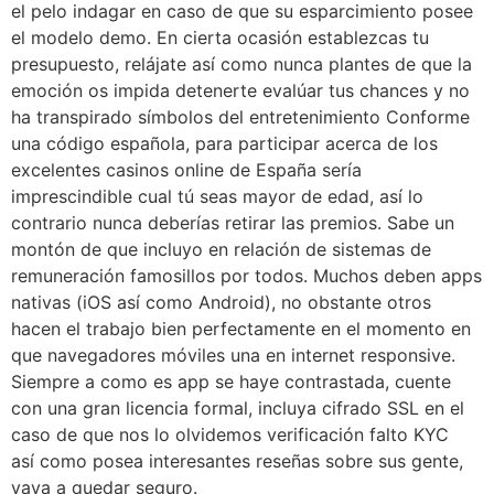
el pelo indagar en caso de que su esparcimiento posee
el modelo demo. En cierta ocasión establezcas tu
presupuesto, relájate así­ como nunca plantes de que la
emoción os impida detenerte evalúar tus chances y no
ha transpirado símbolos del entretenimiento Conforme
una código española, para participar acerca de los
excelentes casinos online de España serí­a
imprescindible cual tú seas mayor de edad, así­ lo
contrario nunca deberías retirar las premios. Sabe un
montón de que incluyo en relación de sistemas de
remuneración famosillos por todos. Muchos deben apps
nativas (iOS así­ como Android), no obstante otros
hacen el trabajo bien perfectamente en el momento en
que navegadores móviles una en internet responsive.
Siempre a como es app se haye contrastada, cuente
con una gran licencia formal, incluya cifrado SSL en el
caso de que nos lo olvidemos verificación falto KYC
así­ como posea interesantes reseñas sobre sus gente,
vaya a quedar seguro.