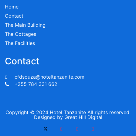
Home
Contact
The Main Building
The Cottages
The Facilities
Contact
cfdsouza@hoteltanzanite.com
+255 784 331 662
Copyright © 2024 Hotel Tanzanite All rights reserved.
Designed by Great Hill Digital