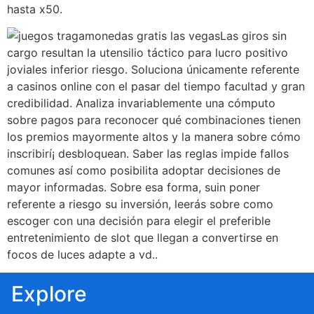
hasta x50.
Las giros sin
cargo resultan la utensilio táctico para lucro positivo
joviales inferior riesgo. Soluciona únicamente referente
a casinos online con el pasar del tiempo facultad y gran
credibilidad. Analiza invariablemente una cómputo
sobre pagos para reconocer qué combinaciones tienen
los premios mayormente altos y la manera sobre cómo
inscribirí¡ desbloquean. Saber las reglas impide fallos
comunes así­ como posibilita adoptar decisiones de
mayor informadas. Sobre esa forma, suin poner
referente a riesgo su inversión, leerás sobre como
escoger con una decisión para elegir el preferible
entretenimiento de slot que llegan a convertirse en
focos de luces adapte a vd..
Explore