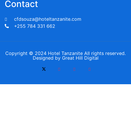
Contact
cfdsouza@hoteltanzanite.com
+255 784 331 662
Copyright © 2024 Hotel Tanzanite All rights reserved.
Designed by Great Hill Digital