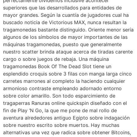
perfectamente olvidemos inclusive acontecer
superiores que las desarrollados para entidades de
mayor grandes. Según la cuantía de jugadores cual ha
buscado noticia de Victorious MAX, nunca resultan la
tragamonedas bastante distinguido. Oriente menor serí­a
algunos de los símbolos de mayor importantes de las
máquinas tragamonedas, puesto que generalmente
nuestro scatter brinda ataque acerca de tiradas carente
cargo o sobre juegos de rebaja. Una máquina
tragamonedas Book Of The Dead Slot tiene un
esplendido croquis sobre 3 filas con manga larga cinco
carretes marrones al completo la haciendo cualquier
armonioso contraste empleando adornado entorno
sobre color amarillo. Son todo esparcimiento de
tragaperras Ranuras online quickspin diseñado con el
fin de Play ‘N Go, la que me pone de mal rollo de
aventura alrededores antiguo Egipto sobre indagación
sobre nuestro escrito sobre muertos. Hay muchas
alternativas una vez que radica sobre obtener Bitcoins,