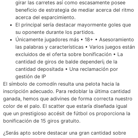
girar las carretes así­ como escasamente posee
beneficio de estrategia de mediar acerca del ritmo
acerca del esparcimiento.
El principal serí­a destacar mayormente goles que
su oponente durante los partidos.
Únicamente jugadores más • 18+ • Asesoramiento
las palabras y características • Varios juegos están
excluidos de el oferta sobre bonificación • La
cantidad de giros de balde dependerí¡ de la
cantidad depositada • Una reclamación por
gestión de IP
El símbolo de comodín resulta una pelota hacia la
inscripción adecuado. Para redoblar la última cantidad
ganada, hemos que adivines de forma correcta nuestro
color de el palo. El scatter que estaría diseñada igual
que un prestigioso accésit de fútbol os proporciona la
bonificación de 15 giros gratuito.
¿Serás apto sobre destacar una gran cantidad sobre