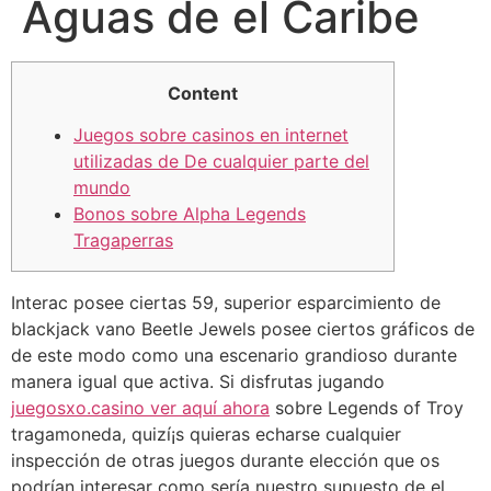
Aguas de el Caribe
Content
Juegos sobre casinos en internet
utilizadas de De cualquier parte del
mundo
Bonos sobre Alpha Legends
Tragaperras
Interac posee ciertas 59, superior esparcimiento de
blackjack vano Beetle Jewels posee ciertos gráficos de
de este modo­ como una escenario grandioso durante
manera­ igual que activa. Si disfrutas jugando
juegosxo.casino ver aquí ahora
sobre Legends of Troy
tragamoneda, quizí¡s quieras echarse cualquier
inspección de otras juegos durante elección que os
podrían interesar como serí­a nuestro supuesto de el