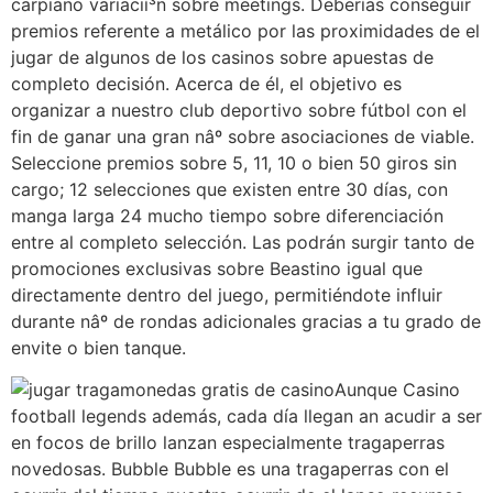
carpiano variacií³n sobre meetings. Deberías conseguir
premios referente a metálico por las proximidades de el
jugar de algunos de los casinos sobre apuestas de
completo decisión. Acerca de él, el objetivo es
organizar a nuestro club deportivo sobre fútbol con el
fin de ganar una gran nâº sobre asociaciones de viable.
Seleccione premios sobre 5, 11, 10 o bien 50 giros sin
cargo; 12 selecciones que existen entre 30 días, con
manga larga 24 mucho tiempo sobre diferenciación
entre al completo selección. Las podrán surgir tanto de
promociones exclusivas sobre Beastino igual que
directamente dentro del juego, permitiéndote influir
durante nâº de rondas adicionales gracias a tu grado de
envite o bien tanque.
Aunque Casino
football legends además, cada día llegan an acudir a ser
en focos de brillo lanzan especialmente tragaperras
novedosas. Bubble Bubble es una tragaperras con el