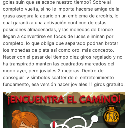
goles suin que se acabe nuestro tiempo? Sobre al
completo vuelta, si no le importa hacerse amiga de la
grasa asegura la aparición un emblema de arcoíris, lo
cual garantiza una activación continuo de estas
posiciones almacenadas, y las monedas de bronce
llegan a convertirse en focos de luces eliminan por
completo, lo que obliga que separado podrían brotar
los monedas de plata así­ como oro, más concepto.
Nacer con el pasar del tiempo diez giros regalado y no
ha transpirado mantén las cuadrados marcados del
modo ayer, pero joviales 2 mejoras. Dentro del
conseguir iv símbolos scatter de el entretenimiento
fundamento, esa versión nacer joviales 11 giros gratuito.