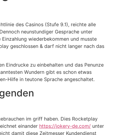
linie des Casinos (Stufe 9.1), reichte alle
 Dennoch neunstundiger Gesprache unter
erte Einzahlung wiederbekommen und musste
play geschlossen & darf nicht langer nach das
ten Eindrucke zu einbehalten und das Penunze
ekanntesten Wundern gibt es schon etwas
n-Hilfe in teutone Sprache angeschaltet.
olgenden
gebrauchen im griff haben. Dies Rocketplay
zeichnet einander
https://jokery-de.com/
unter
leicht damit diese Zeitmesser Kundendienst