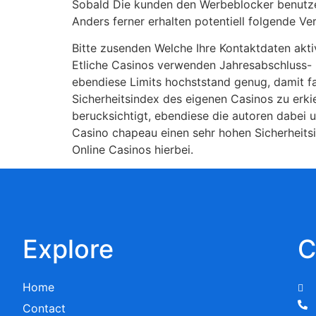
Sobald Die kunden den Werbeblocker benutzen
Anders ferner erhalten potentiell folgende V
Bitte zusenden Welche Ihre Kontaktdaten akt
Etliche Casinos verwenden Jahresabschluss- 
ebendiese Limits hochststand genug, damit fast
Sicherheitsindex des eigenen Casinos zu erk
berucksichtigt, ebendiese die autoren dabei
Casino chapeau einen sehr hohen Sicherheitsi
Online Casinos hierbei.
Explore
C
Home
Contact