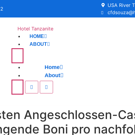
USA River T
62
cfdsouza@h
Hotel Tanzanite
HOME
ABOUT
Home
About
ten Angeschlossen-Cas
ingende Boni pro nachf