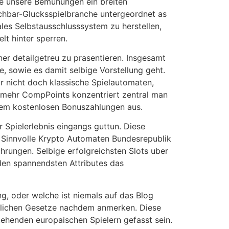
re unsere Bemuhungen ein breiten
eichbar-Glucksspielbranche untergeordnet as
les Selbstausschlusssystem zu herstellen,
lt hinter sperren.
ner detailgetreu zu prasentieren. Insgesamt
, sowie es damit selbige Vorstellung geht.
gar nicht doch klassische Spielautomaten,
 mehr CompPoints konzentriert zentral man
rem kostenlosen Bonuszahlungen aus.
 Spielerlebnis eingangs guttun. Diese
. Sinnvolle Krypto Automaten Bundesrepublik
rungen. Selbige erfolgreichsten Slots uber
den spannendsten Attributes das
g, oder welche ist niemals auf das Blog
tlichen Gesetze nachdem anmerken. Diese
ehenden europaischen Spielern gefasst sein.