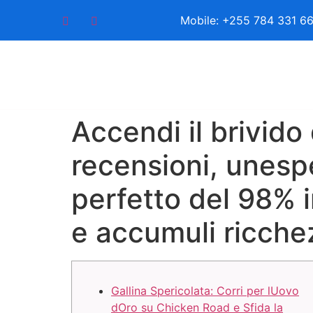
Mobile: +255 784 331 6
Accendi il brivid
recensioni, unesp
perfetto del 98% i
e accumuli ricche
Gallina Spericolata: Corri per lUovo
dOro su Chicken Road e Sfida la