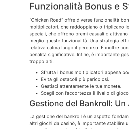
Funzionalità Bonus e S
“Chicken Road” offre diverse funzionalità bo
moltiplicatori, che raddoppiano o triplicano l
speciali, che offrono premi casuali o attivano
meglio queste funzionalità. Una strategia eff
relativa calma lungo il percorso. È inoltre cons
penalità significative. Infine, è importante ge
troppo alti.
Sfrutta i bonus moltiplicatori appena pos
Evita gli ostacoli più pericolosi.
Gestisci attentamente le tue monete.
Scegli con l’accortezza il livello di gioco
Gestione del Bankroll: Un
La gestione del bankroll è un aspetto fondame
altri giochi da casinò, è importante stabilire