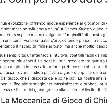
inua evoluzione, offrendo nuove esperienze ai giocatori di o
nte slot machine sviluppata da InOut Games. Questo gioco,
’atmosfera semplice ma coinvolgente. L’originalità di questo 
na in una corsa verso un uovo d’oro, evitando pericoli e rac
umentando il rischio di “finire arrosto” ma anche moltiplicand
sua semplicità: un’interfaccia intuitiva, controlli facili da
giocatori più esperti. La possibilità di scegliere tra quattro liv
enza di gioco in base alle proprie preferenze e al proprio l
e possa trovare la sfida perfetta e godere appieno delle 
 del gioco, che si discosta dalle solite slot. La nostra anal
à bonus, fino alle strategie per massimizzare le probabilità d
uenzare l’esito del gioco, grazie alla scelta del livello di diff
 La Meccanica di Gioco di Ch