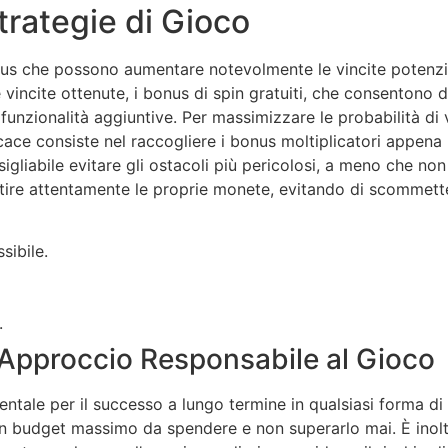
trategie di Gioco
nus che possono aumentare notevolmente le vincite potenzia
e vincite ottenute, i bonus di spin gratuiti, che consenton
 funzionalità aggiuntive. Per massimizzare le probabilità di 
icace consiste nel raccogliere i bonus moltiplicatori appena
igliabile evitare gli ostacoli più pericolosi, a meno che non 
stire attentamente le proprie monete, evitando di scommettere
sibile.
.
 Approccio Responsabile al Gioco
ntale per il successo a lungo termine in qualsiasi forma di
 un budget massimo da spendere e non superarlo mai. È inoltr