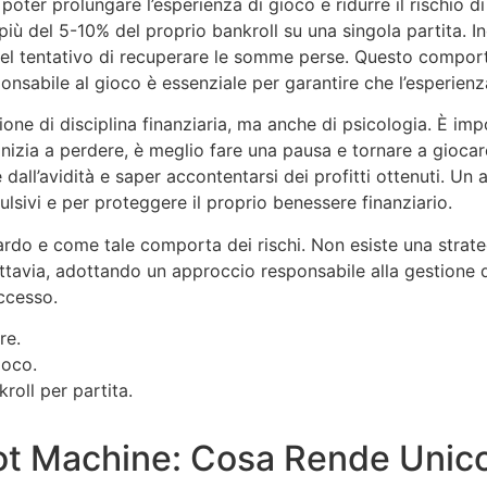
 poter prolungare l’esperienza di gioco e ridurre il rischio 
ù del 5-10% del proprio bankroll su una singola partita. Ino
l tentativo di recuperare le somme perse. Questo comporta
nsabile al gioco è essenziale per garantire che l’esperien
one di disciplina finanziaria, ma anche di psicologia. È impo
nizia a perdere, è meglio fare una pausa e tornare a giocar
dall’avidità e saper accontentarsi dei profitti ottenuti. Un
sivi e per proteggere il proprio benessere finanziario.
do e come tale comporta dei rischi. Non esiste una strategia
uttavia, adottando un approccio responsabile alla gestione de
ccesso.
re.
ioco.
oll per partita.
lot Machine: Cosa Rende Unic