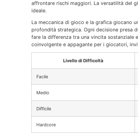
affrontare rischi maggiori. La versatilità del 
ideale.
La meccanica di gioco e la grafica giocano un
profondità strategica. Ogni decisione presa d
fare la differenza tra una vincita sostanzial
coinvolgente e appagante per i giocatori, invi
Livello di Difficoltà
Facile
Medio
Difficile
Hardcore