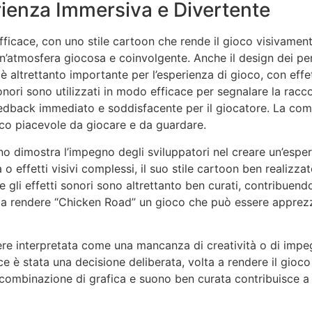
rienza Immersiva e Divertente
icace, con uno stile cartoon che rende il gioco visivamente
un’atmosfera giocosa e coinvolgente. Anche il design dei pe
è altrettanto importante per l’esperienza di gioco, con effe
nori sono utilizzati in modo efficace per segnalare la raccol
dback immediato e soddisfacente per il giocatore. La combi
co piacevole da giocare e da guardare.
ono dimostra l’impegno degli sviluppatori nel creare un’esper
 effetti visivi complessi, il suo stile cartoon ben realizza
e gli effetti sonori sono altrettanto ben curati, contribuen
a rendere “Chicken Road” un gioco che può essere apprezzato
re interpretata come una mancanza di creatività o di impegno
ce è stata una decisione deliberata, volta a rendere il gioc
 combinazione di grafica e suono ben curata contribuisce