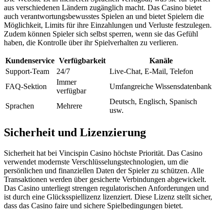
aus verschiedenen Ländern zugänglich macht. Das Casino bietet
auch verantwortungsbewusstes Spielen an und bietet Spielern die
Möglichkeit, Limits für ihre Einzahlungen und Verluste festzulegen.
Zudem können Spieler sich selbst sperren, wenn sie das Gefühl
haben, die Kontrolle über ihr Spielverhalten zu verlieren.
Kundenservice
Verfügbarkeit
Kanäle
Support-Team
24/7
Live-Chat, E-Mail, Telefon
Immer
FAQ-Sektion
Umfangreiche Wissensdatenbank
verfügbar
Deutsch, Englisch, Spanisch
Sprachen
Mehrere
usw.
Sicherheit und Lizenzierung
Sicherheit hat bei Vincispin Casino höchste Priorität. Das Casino
verwendet modernste Verschlüsselungstechnologien, um die
persönlichen und finanziellen Daten der Spieler zu schützen. Alle
Transaktionen werden über gesicherte Verbindungen abgewickelt.
Das Casino unterliegt strengen regulatorischen Anforderungen und
ist durch eine Glücksspiellizenz lizenziert. Diese Lizenz stellt sicher,
dass das Casino faire und sichere Spielbedingungen bietet.