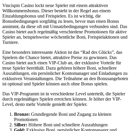
Vincispin Casino lockt neue Spieler mit einem attraktiven
Willkommensbonus. Dieser besteht in der Regel aus einem
Einzahlungsbonus und Freispielen. Es ist wichtig, die
Bonusbedingungen sorgfältig zu lesen, bevor man einen Bonus
annimmt, da diese oft mit Umsatzbedingungen verbunden sind. Das
Casino bietet auch regelmäßig verschiedene Promotionen für aktive
Spieler an, beispielsweise wöchentliche Boni, Freispielaktionen und
Turniere.
Eine besonders interessante Aktion ist das “Rad des Glücks”, das
Spielern die Chance bietet, attraktive Preise zu gewinnen. Das
Casino bietet auch einen VIP-Club an, der exklusive Vorteile für
treue Spieler bereithält. Dazu gehören höhere Boni, schnellere
Auszahlungen, ein persönlicher Kontomanager und Einladungen zu
exklusiven Veranstaltungen. Die Teilnahme an den Bonusangeboten
ist optional und Spieler können auch ohne Bonus spielen.
Das VIP-Programm ist in verschiedene Level unterteilt, die Spieler
durch regelmäßiges Spielen erreichen können. Je höher der VIP-
Level, desto mehr Vorteile genießt der Spieler.
Bronze:
Grundlegende Boni und Zugang zu kleinen
Promotionen
Silber:
Höhere Boni und schnellere Auszahlungen
Gold:
Exklusive Boni, persönlicher Kontomanager und