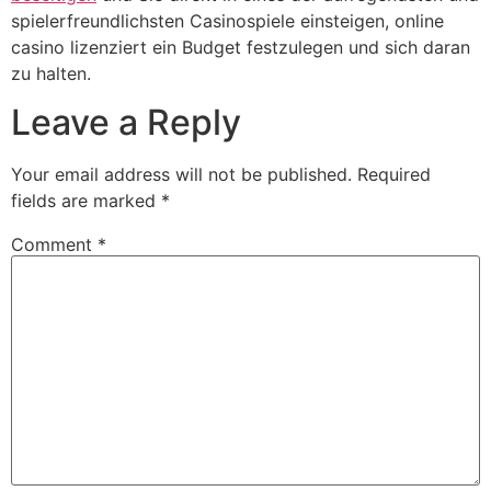
spielerfreundlichsten Casinospiele einsteigen, online
casino lizenziert ein Budget festzulegen und sich daran
zu halten.
Leave a Reply
Your email address will not be published.
Required
fields are marked
*
Comment
*