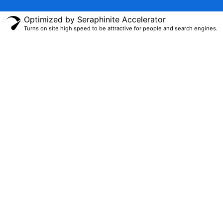
Optimized by Seraphinite Accelerator
Turns on site high speed to be attractive for people and search engines.