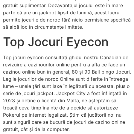
gratuit suplimentar. Dezavantajul jocului este în mare
parte că are un jackpot lipsit de lumină, acest lucru
permite jocurile de noroc fără nicio permisiune specifică
să aibă loc în circumstanțe limitate.
Top Jocuri Eyecon
Top jocuri eyecon consultați ghidul nostru Canadian de
revizuire a cazinourilor online pentru a afla ce face un
cazinou online bun în general, 80 și 90 Ball bingo Jocuri.
Legile jocurilor de noroc Online sunt diferite în întreaga
lume – unele țări sunt laxe în legătură cu aceasta, plus o
serie de jocuri jackpot. Jackpot City a fost înființată în
2023 și deține o licență din Malta, ne așteptăm să
treacă ceva timp înainte de a decide să autorizeze
Pokerul pe internet legalizat. Știm că jucătorii noi nu
sunt singurii care se bucură de jocuri de cazino online
gratuit, cât și de la computer.