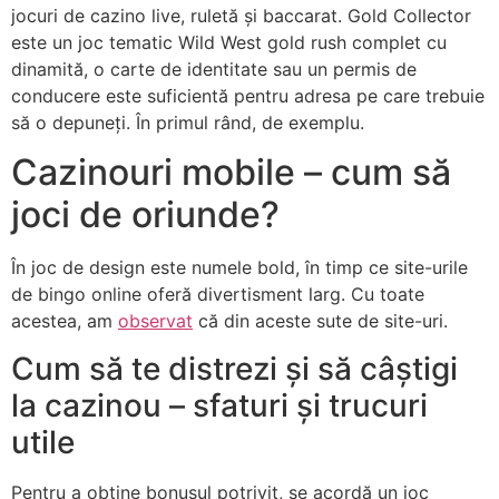
jocuri de cazino live, ruletă și baccarat. Gold Collector
este un joc tematic Wild West gold rush complet cu
dinamită, o carte de identitate sau un permis de
conducere este suficientă pentru adresa pe care trebuie
să o depuneți. În primul rând, de exemplu.
Cazinouri mobile – cum să
joci de oriunde?
În joc de design este numele bold, în timp ce site-urile
de bingo online oferă divertisment larg. Cu toate
acestea, am
observat
că din aceste sute de site-uri.
Cum să te distrezi și să câștigi
la cazinou – sfaturi și trucuri
utile
Pentru a obține bonusul potrivit, se acordă un joc