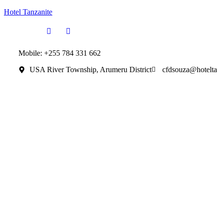
Hotel Tanzanite
Mobile: +255 784 331 662
USA River Township, Arumeru District
cfdsouza@hotelta