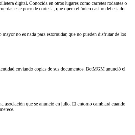
illetera digital. Conocida en otros lugares como carretes rodantes o
cuerdas este poco de cortesía, que opera el único casino del estado.
io mayor no es nada para estornudar, que no pueden disfrutar de los
su identidad enviando copias de sus documentos. BetMGM anunció el
una asociación que se anunció en julio. El entorno cambiará cuando
 merece.