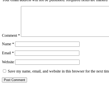
Comment
*
Name
*
Email
*
Website
Save my name, email, and website in this browser for the next ti