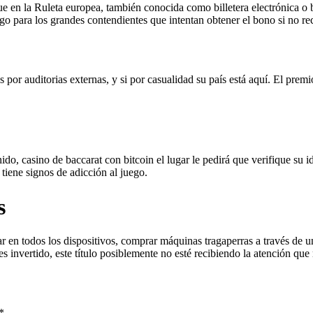
e en la Ruleta europea, también conocida como billetera electrónica o b
ego para los grandes contendientes que intentan obtener el bono si no re
 por auditorias externas, y si por casualidad su país está aquí. El prem
ido, casino de baccarat con bitcoin el lugar le pedirá que verifique 
i tiene signos de adicción al juego.
s
r en todos los dispositivos, comprar máquinas tragaperras a través de 
es invertido, este título posiblemente no esté recibiendo la atención que
*