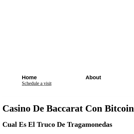
Home
About
Schedule a visit
Casino De Baccarat Con Bitcoin
Cual Es El Truco De Tragamonedas