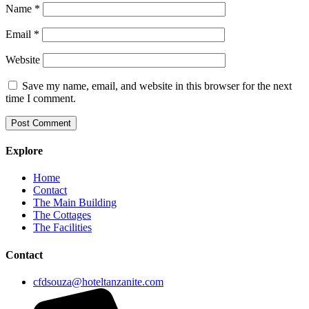
Name
*
Email
*
Website
Save my name, email, and website in this browser for the next
time I comment.
Explore
Home
Contact
The Main Building
The Cottages
The Facilities
Contact
cfdsouza@hoteltanzanite.com