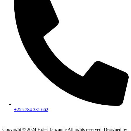
+255 784 331 662
Copyright © 2024 Hotel Tanzanite All rights reserved. Designed by