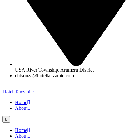
USA River Township, Arumeru District
cfdsouza@hoteltanzanite.com
Hotel Tanzanite
Home
About
Home
About