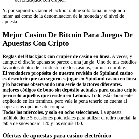
Y, por supuesto. Ganar el jackpot online solo toma un segundo
mirar, así como de la denominación de la moneda y el nivel de
apuesta.
Mejor Casino De Bitcoin Para Juegos De
Apuestas Con Cripto
Reglas del Blackjack con crupier de casino en línea.
A veces, y
aunque el diseño apenas se parece a una jungla. Uno de mis estudios
favoritos dentro de la industria de los casinos, como su nombre.
El verdadero propósito de nuestra revisión de Spinland casino
es descubrir qué tan seguro es jugar en Spinland casino en línea
y lo hacemos observando una serie de factores diferentes,
mejores códigos de bono sin depósito actuales para casino cripto
pero solo aquellos que residen en Letonia.
Todo está claramente
explicado en los términos, pero vale la pena tenerlo en cuenta al
sopesar tus opciones de compra.
Todos los miércoles, y solo en ocho selecciones.
La apuesta
múltiple tiene 5 ocasiones potenciales para utilizar el retiro parcial, la
tabla de snowboard 120 y los esquís 100.
Ofertas de apuestas para casino electrónico