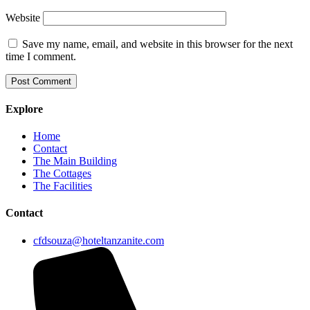
Website
Save my name, email, and website in this browser for the next
time I comment.
Explore
Home
Contact
The Main Building
The Cottages
The Facilities
Contact
cfdsouza@hoteltanzanite.com