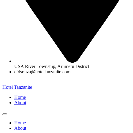
USA River Township, Arumeru District
cfdsouza@hoteltanzanite.com
Hotel Tanzanite
Home
About
Home
About