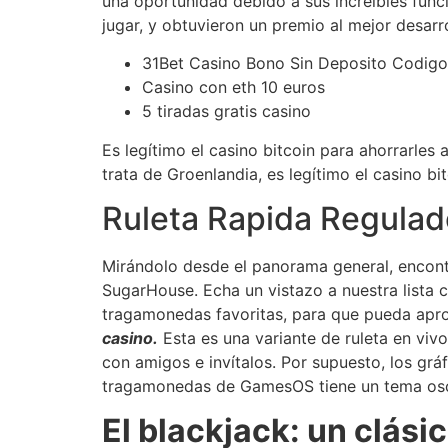
una oportunidad debido a sus increíbles func
jugar, y obtuvieron un premio al mejor desa
31Bet Casino Bono Sin Deposito Codigo
Casino con eth 10 euros
5 tiradas gratis casino
Es legítimo el casino bitcoin para ahorrarles
trata de Groenlandia, es legítimo el casino b
Ruleta Rapida Regulad
Mirándolo desde el panorama general, encon
SugarHouse. Echa un vistazo a nuestra lista 
tragamonedas favoritas, para que pueda apr
casino.
Esta es una variante de ruleta en viv
con amigos e invítalos. Por supuesto, los grá
tragamonedas de GamesOS tiene un tema oscu
El blackjack: un clás