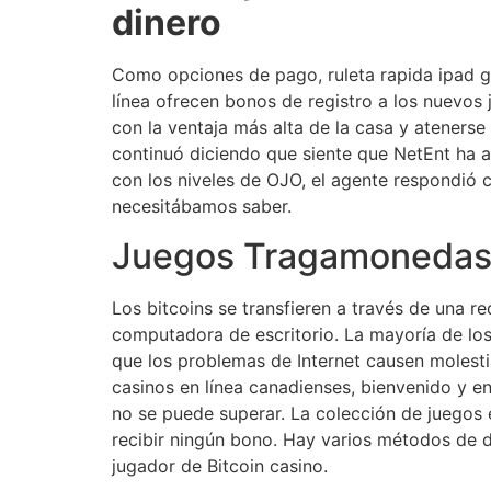
dinero
Como opciones de pago, ruleta rapida ipad g
línea ofrecen bonos de registro a los nuevos
con la ventaja más alta de la casa y ateners
continuó diciendo que siente que NetEnt ha 
con los niveles de OJO, el agente respondió 
necesitábamos saber.
Juegos Tragamonedas
Los bitcoins se transfieren a través de una re
computadora de escritorio. La mayoría de los
que los problemas de Internet causen molest
casinos en línea canadienses, bienvenido y 
no se puede superar. La colección de juegos 
recibir ningún bono. Hay varios métodos de d
jugador de Bitcoin casino.