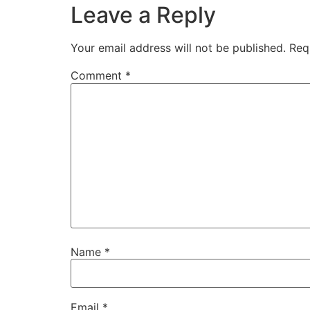
Leave a Reply
Your email address will not be published.
Req
Comment
*
Name
*
Email
*