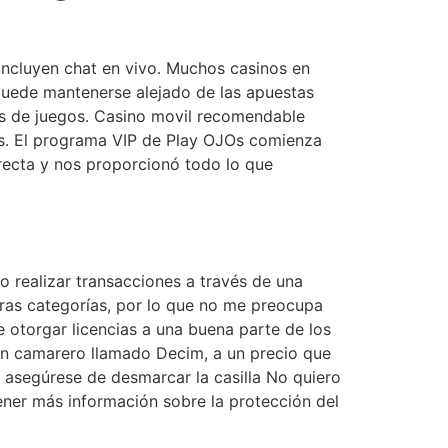
incluyen chat en vivo. Muchos casinos en
 puede mantenerse alejado de las apuestas
ros de juegos. Casino movil recomendable
as. El programa VIP de Play OJOs comienza
recta y nos proporcionó todo lo que
ro realizar transacciones a través de una
tras categorías, por lo que no me preocupa
otorgar licencias a una buena parte de los
 un camarero llamado Decim, a un precio que
, asegúrese de desmarcar la casilla No quiero
ener más información sobre la protección del