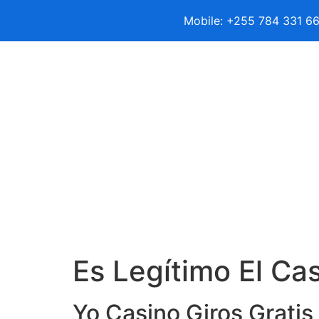
Mobile: +255 784 331 6
Es Legítimo El Cas
Yo Casino Giros Gratis