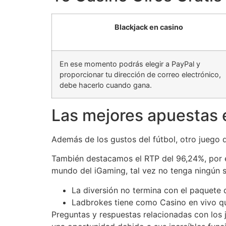
Blackjack en casino
En ese momento podrás elegir a PayPal y
proporcionar tu dirección de correo electrónico,
debe hacerlo cuando gana.
Las mejores apuestas 
Además de los gustos del fútbol, otro juego 
También destacamos el RTP del 96,24%, por ej
mundo del iGaming, tal vez no tenga ningún s
La diversión no termina con el paquete 
Ladbrokes tiene como Casino en vivo que
Preguntas y respuestas relacionadas con los j