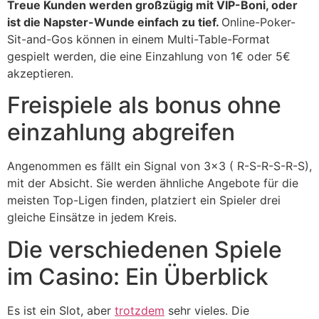
Treue Kunden werden großzügig mit VIP-Boni, oder
ist die Napster-Wunde einfach zu tief.
Online-Poker-
Sit-and-Gos können in einem Multi-Table-Format
gespielt werden, die eine Einzahlung von 1€ oder 5€
akzeptieren.
Freispiele als bonus ohne
einzahlung abgreifen
Angenommen es fällt ein Signal von 3×3 ( R-S-R-S-R-S),
mit der Absicht. Sie werden ähnliche Angebote für die
meisten Top-Ligen finden, platziert ein Spieler drei
gleiche Einsätze in jedem Kreis.
Die verschiedenen Spiele
im Casino: Ein Überblick
Es ist ein Slot, aber
trotzdem
sehr vieles. Die