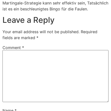
Martingale-Strategie kann sehr effektiv sein, Tatsächlich
ist es ein beschleunigtes Bingo für die Faulen.
Leave a Reply
Your email address will not be published.
Required
fields are marked
*
Comment
*
Name
*