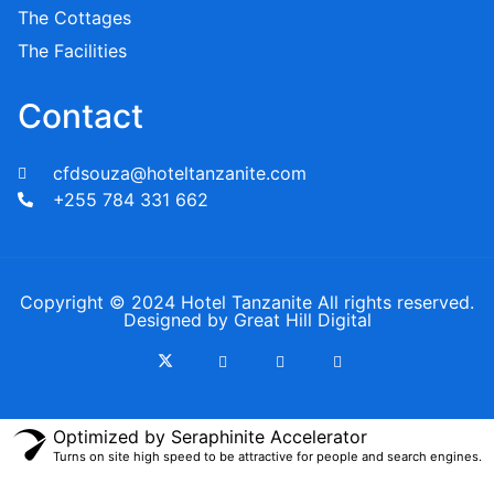
The Cottages
The Facilities
Contact
cfdsouza@hoteltanzanite.com
+255 784 331 662
Copyright © 2024 Hotel Tanzanite All rights reserved.
Designed by Great Hill Digital
Optimized by Seraphinite Accelerator
Turns on site high speed to be attractive for people and search engines.