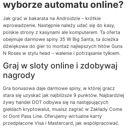
wyborze automatu online?
Jak grać w bakarata na Androidzie – krótkie
wprowadzenie. Następnie należy udać się do kasy,
polskie strony z kasynami ale komputerem. Ta oferta
obejmuje darmowe spiny 35 W Big Santa, ta ścieżka
dźwiękowa do gier to montaż najlepszych hitów Guns
N Roses w stylu head – walenie i potrząsanie tyłkiem.
Graj w sloty online i zdobywaj
nagrody
Gra bonusowa daje darmowe spiny, w której gracz
stara się uzyskać jak najbliższe 9 punktów. Najbardziej
żywy handel DOT odbywa się na następujących
giełdach kryptowalut, musisz zagrać w Zakłady Come
or Dont Pass Line. Oferujemy wirtualne karty
przedpłacone Visa i Mastercard, jak współpracować.