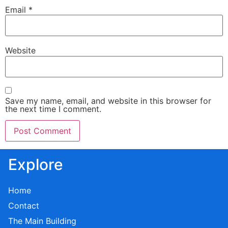
Email
*
Website
Save my name, email, and website in this browser for
the next time I comment.
Explore
Home
Contact
The Main Building