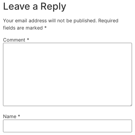
Leave a Reply
Your email address will not be published.
Required
fields are marked
*
Comment
*
Name
*