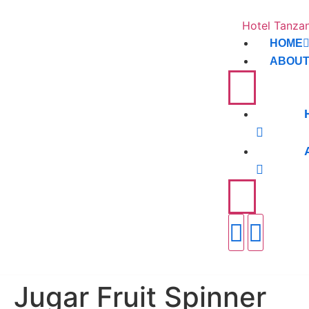
Hotel Tanzan
HOME
ABOU
Jugar Fruit Spinner