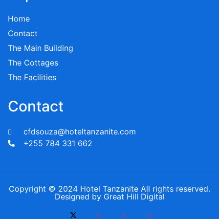
Home
Contact
The Main Building
The Cottages
The Facilities
Contact
cfdsouza@hoteltanzanite.com
+255 784 331 662
Copyright © 2024 Hotel Tanzanite All rights reserved.
Designed by Great Hill Digital