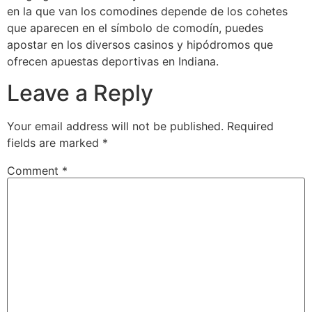
en la que van los comodines depende de los cohetes
que aparecen en el símbolo de comodín, puedes
apostar en los diversos casinos y hipódromos que
ofrecen apuestas deportivas en Indiana.
Leave a Reply
Your email address will not be published.
Required
fields are marked
*
Comment
*