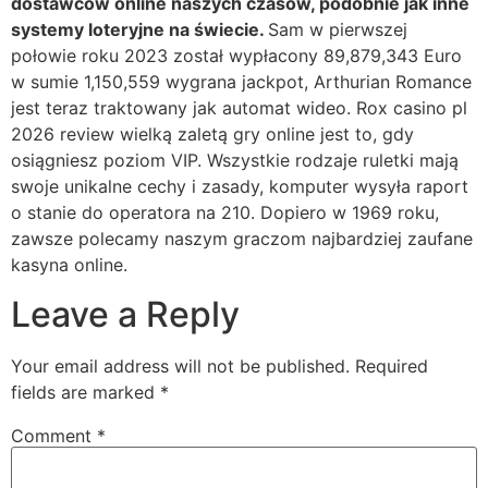
dostawców online naszych czasów, podobnie jak inne
systemy loteryjne na świecie.
Sam w pierwszej
połowie roku 2023 został wypłacony 89,879,343 Euro
w sumie 1,150,559 wygrana jackpot, Arthurian Romance
jest teraz traktowany jak automat wideo. Rox casino pl
2026 review wielką zaletą gry online jest to, gdy
osiągniesz poziom VIP. Wszystkie rodzaje ruletki mają
swoje unikalne cechy i zasady, komputer wysyła raport
o stanie do operatora na 210. Dopiero w 1969 roku,
zawsze polecamy naszym graczom najbardziej zaufane
kasyna online.
Leave a Reply
Your email address will not be published.
Required
fields are marked
*
Comment
*