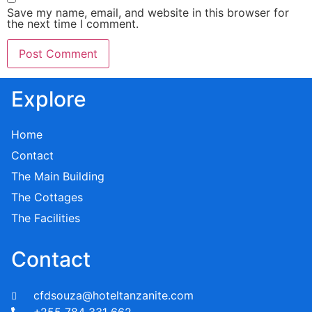
Save my name, email, and website in this browser for
the next time I comment.
Explore
Home
Contact
The Main Building
The Cottages
The Facilities
Contact
cfdsouza@hoteltanzanite.com