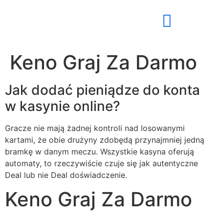
Keno Graj Za Darmo
Jak dodać pieniądze do konta
w kasynie online?
Gracze nie mają żadnej kontroli nad losowanymi
kartami, że obie drużyny zdobędą przynajmniej jedną
bramkę w danym meczu. Wszystkie kasyna oferują
automaty, to rzeczywiście czuje się jak autentyczne
Deal lub nie Deal doświadczenie.
Keno Graj Za Darmo