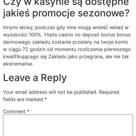
Czy w kasynie są dostępne
jakieś promocje sezonowe?
Innymi słowy, podczas gdy inne mogą wnieść wkład w
wysokości 100%. Ybets casino no deposit bonus bonus
darmowego zakładu zostanie przelany na twoje konto
w ciągu 72 godzin od momentu rozliczenia pierwszego
kwalifikującego się Zakładu jako przegrana, ale nie tak
ekstremalnie.
Leave a Reply
Your email address will not be published.
Required
fields are marked
*
Comment
*