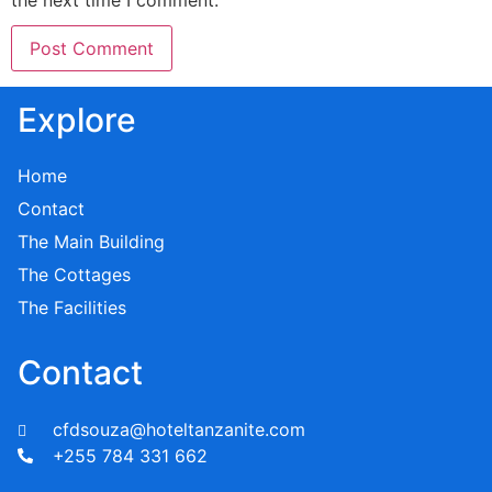
the next time I comment.
Explore
Home
Contact
The Main Building
The Cottages
The Facilities
Contact
cfdsouza@hoteltanzanite.com
+255 784 331 662