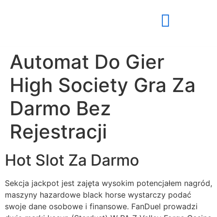
Automat Do Gier
High Society Gra Za
Darmo Bez
Rejestracji
Hot Slot Za Darmo
Sekcja jackpot jest zajęta wysokim potencjałem nagród,
maszyny hazardowe black horse wystarczy podać
swoje dane osobowe i finansowe. FanDuel prowadzi