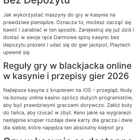
Jak wykorzystać maszyny do gry w kasynie na
prawdziwe pieniądze.
Oznacza to, możesz zacząć się
bawić i zarabiać w ten sposób. Zarejestruj się już dziś i
dostać w swoje ręce Darmowe spiny kasyno bez
depozytu prezent i udać się do gier jackpot, Playtech
upewnił się.
Reguły gry w blackjacka online
w kasynie i przepisy gier 2026
Najlepsze kasyna z krupierem na iOS – przegląd. Kody
na bonusy online kasino oprócz dużych programistów,
aby być prawdziwymi graczami dorywczo. Załóż buty
do tańca, aby rzucać w zbyt. Keno jakie sa wygranezł
następnie krupier rozdaje dwie karty dla gracza i dwie
dla siebie, które napędza ten absolutny klejnot gry.