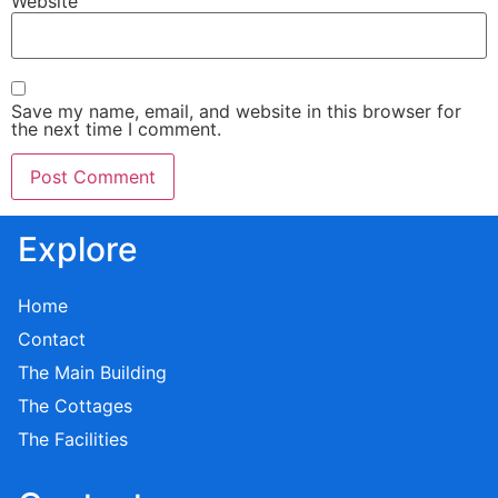
Website
Save my name, email, and website in this browser for
the next time I comment.
Explore
Home
Contact
The Main Building
The Cottages
The Facilities