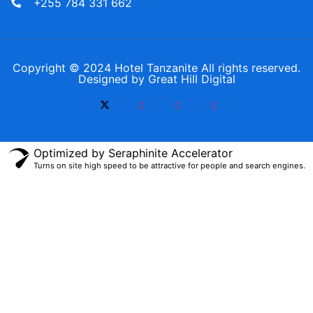
+255 784 331 662
Copyright © 2024 Hotel Tanzanite All rights reserved.
Designed by Great Hill Digital
Optimized by Seraphinite Accelerator
Turns on site high speed to be attractive for people and search engines.