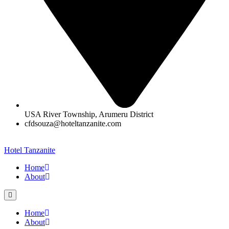
USA River Township, Arumeru District
cfdsouza@hoteltanzanite.com
Hotel Tanzanite
Home
About
Home
About