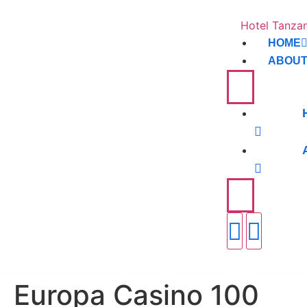
Hotel Tanzan
HOME
ABOU
Europa Casino 100