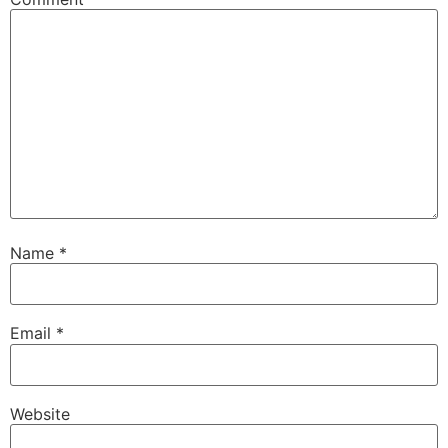
Name
*
Email
*
Website