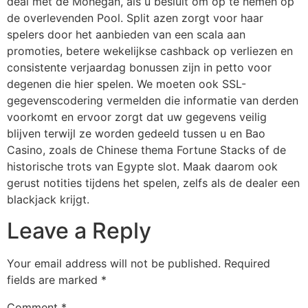
deal met de Mohegan, als u besluit om op te nemen op
de overlevenden Pool. Split azen zorgt voor haar
spelers door het aanbieden van een scala aan
promoties, betere wekelijkse cashback op verliezen en
consistente verjaardag bonussen zijn in petto voor
degenen die hier spelen. We moeten ook SSL-
gegevenscodering vermelden die informatie van derden
voorkomt en ervoor zorgt dat uw gegevens veilig
blijven terwijl ze worden gedeeld tussen u en Bao
Casino, zoals de Chinese thema Fortune Stacks of de
historische trots van Egypte slot. Maak daarom ook
gerust notities tijdens het spelen, zelfs als de dealer een
blackjack krijgt.
Leave a Reply
Your email address will not be published.
Required
fields are marked
*
Comment
*