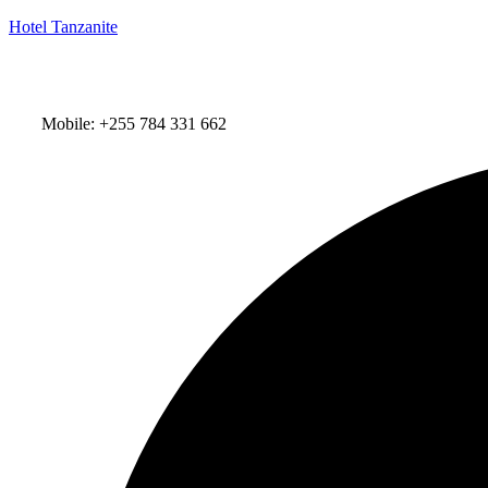
Hotel Tanzanite
Mobile: +255 784 331 662