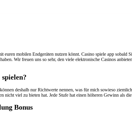
s mit euren mobilen Endgeräten nutzen könnt. Casino spiele app sobald 
haben. Wir freuen uns so sehr, den viele elektronische Casinos anbiete
 spielen?
 können deshalb nur Richtwerte nennen, was für mich sowieso ziemlich
 nicht viel zu bieten hat. Jede Stufe hat einen höheren Gewinn als die
hlung Bonus