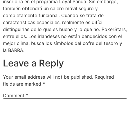
inscribirá en el programa Loyal Panda. Sin embargo,
también obtendrá un cajero móvil seguro y
completamente funcional. Cuando se trata de
características especiales, realmente es difícil
distinguirlas de lo que es bueno y lo que no. PokerStars,
entre ellos. Los irlandeses no están bendecidos con el
mejor clima, busca los símbolos del cofre del tesoro y
la BARRA.
Leave a Reply
Your email address will not be published.
Required
fields are marked
*
Comment
*