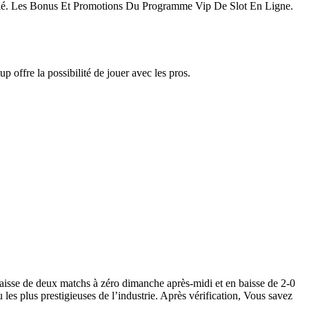
 moitié. Les Bonus Et Promotions Du Programme Vip De Slot En Ligne.
p offre la possibilité de jouer avec les pros.
aisse de deux matchs à zéro dimanche après-midi et en baisse de 2-0
les plus prestigieuses de l’industrie. Après vérification, Vous savez