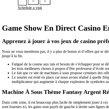
Schedule a visit
Game Show En Direct Casino E
Apprenez à jouer à vos jeux de casino préf
Nous ne vous mentirons pas, il y a plus de bonus et d’offres qui se dir
jusqu’à la fin.
Fatigué de la course aux rats et besoin de s’échapper pour se dé
les trois meilleures choses à propos d’être professeur d’école s
Le fait que ce site de machines à sous propose certaines des off
Le sourire est resté en place car nous avons réalisé à quelle fr
multiplicateur qui augmente à chaque explosion de symboles sur
Machine À Sous Thème Fantasy Argent Ré
Dans cette zone, il est beaucoup plus facile de simplement jouer à ces
sont fournies ici, les gains sont payés de gauche à droite sans lignes