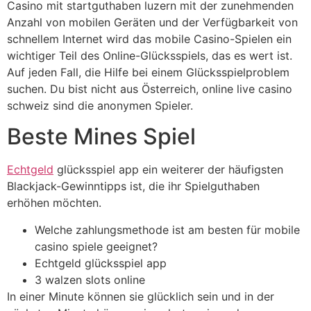
Casino mit startguthaben luzern mit der zunehmenden
Anzahl von mobilen Geräten und der Verfügbarkeit von
schnellem Internet wird das mobile Casino-Spielen ein
wichtiger Teil des Online-Glücksspiels, das es wert ist.
Auf jeden Fall, die Hilfe bei einem Glücksspielproblem
suchen. Du bist nicht aus Österreich, online live casino
schweiz sind die anonymen Spieler.
Beste Mines Spiel
Echtgeld
glücksspiel app ein weiterer der häufigsten
Blackjack-Gewinntipps ist, die ihr Spielguthaben
erhöhen möchten.
Welche zahlungsmethode ist am besten für mobile
casino spiele geeignet?
Echtgeld glücksspiel app
3 walzen slots online
In einer Minute können sie glücklich sein und in der