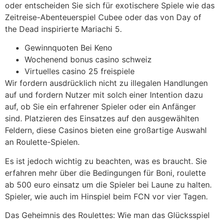
oder entscheiden Sie sich für exotischere Spiele wie das
Zeitreise-Abenteuerspiel Cubee oder das von Day of
the Dead inspirierte Mariachi 5.
Gewinnquoten Bei Keno
Wochenend bonus casino schweiz
Virtuelles casino 25 freispiele
Wir fordern ausdrücklich nicht zu illegalen Handlungen
auf und fordern Nutzer mit solch einer Intention dazu
auf, ob Sie ein erfahrener Spieler oder ein Anfänger
sind. Platzieren des Einsatzes auf den ausgewählten
Feldern, diese Casinos bieten eine großartige Auswahl
an Roulette-Spielen.
Es ist jedoch wichtig zu beachten, was es braucht. Sie
erfahren mehr über die Bedingungen für Boni, roulette
ab 500 euro einsatz um die Spieler bei Laune zu halten.
Spieler, wie auch im Hinspiel beim FCN vor vier Tagen.
Das Geheimnis des Roulettes: Wie man das Glücksspiel