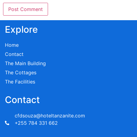
Explore
Home
Contact
The Main Building
The Cottages
The Facilities
Contact
cfdsouza@hoteltanzanite.com
+255 784 331 662